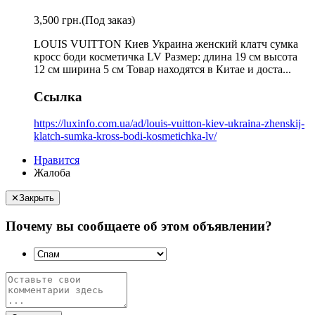
3,500 грн.
(Под заказ)
LOUIS VUITTON Киев Украина женский клатч сумка
кросс боди косметичка LV Размер: длина 19 см высота
12 см ширина 5 см Товар находятся в Китае и доста...
Ссылка
https://luxinfo.com.ua/ad/louis-vuitton-kiev-ukraina-zhenskij-
klatch-sumka-kross-bodi-kosmetichka-lv/
Нравится
Жалоба
✕
Закрыть
Почему вы сообщаете об этом объявлении?