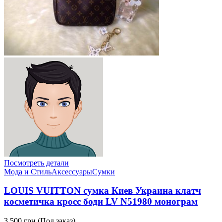
Посмотреть детали
Мода и Стиль
Аксессуары
Сумки
LOUIS VUITTON сумка Киев Украина клатч
косметичка кросс боди LV N51980 монограм
3,500 грн.
(Под заказ)