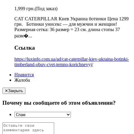
1,999 грн.
(Под заказ)
CAT CATERPILLAR Киев Украина ботинки Цена 1299
грн. Ботинки унисекс — для мужчин и женщин!
Размерная сетка: 36 размер = 23 см. длина стопы 37
разм�...
Ссылка
https://luxinfo.com.ua/ad/cat-caterpillar-kiev-ukraina-botinki-
timberland-obuv-cvet-temno-korichnevyj/
Нравится
Жалоба
✕
Закрыть
Почему вы сообщаете об этом объявлении?