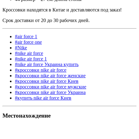
Кроссовки находятся в Китае и доставляются под заказ!
Срок доставки от 20 до 30 рабочих дней.
#air force 1
#air force one
#Nike
#nike air force
#nike air force 1
#nike air force Украина купить
#кроссовки nike air force
#кроссовки nike air force женские
#кроссовки nike air force Киев
#кроссовки nike air force мужские
#кроссовки nike air force Украина
#купить nike air force Киев
Местонахождение