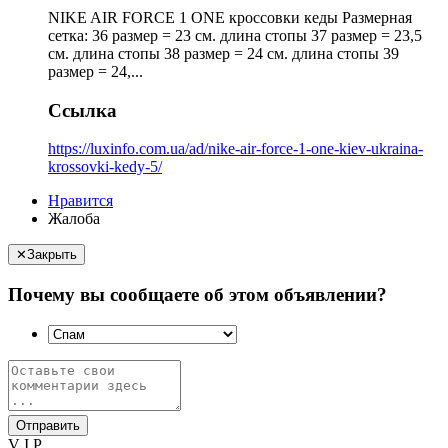
NIKE AIR FORCE 1 ONE кроссовки кеды Размерная
сетка: 36 размер = 23 см. длина стопы 37 размер = 23,5
см. длина стопы 38 размер = 24 см. длина стопы 39
размер = 24,...
Ссылка
https://luxinfo.com.ua/ad/nike-air-force-1-one-kiev-ukraina-
krossovki-kedy-5/
Нравится
Жалоба
✕
Закрыть
Почему вы сообщаете об этом объявлении?
Отправить
V I P