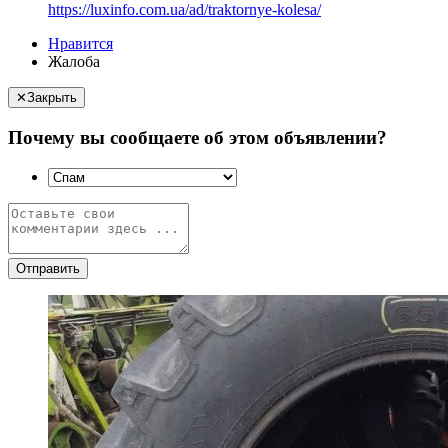
https://luxinfo.com.ua/ad/traktornye-kolesa/
Нравится
Жалоба
✕
Закрыть
Почему вы сообщаете об этом объявлении?
Отправить