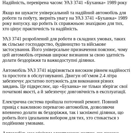
Надійність, перевірена часом: УАЗ 3741 «Буханка» 1989 року
Якщо ви шукаєте універсальний та надійний автомобіль для
роботи та побуту, зверніть увагу на УАЗ 3741 «Буханка» 1989
року випуску. що робить їх справжньою знахідкою для тих,
хто цінує практичність та надійність.
УАЗ 3741 розроблений для роботи в складних умовах, таких
як сільське господарство, будівництво та військове
застосування. Його універсальне призначення пояснює, чому
цей автомобіль отримав широке визнання за свою здатність
долати бездоріжжя та важкодоступні ділянки.
Автомобіль УАЗ 3741 відрізняється високим рівнем надійності
та простоти в обслуговуванні. Двигун об’ємом 2.4 літра
забезпечує достатню потужність для виконання різних
завдань. Це підкреслює, що «Буханка» не тільки зберігає свої
початкові якості, а й забезпечує довговічність в експлуатації.
Електрична система пройшла поточний ремонт. Повний
привід є важливою перевагою автомобіля, дозволяючи
впевнено долати як бездоріжжя, так і засніжені ділянки, що
робить його ідеальним вибором для тих, хто стикається з
подібними умовами.