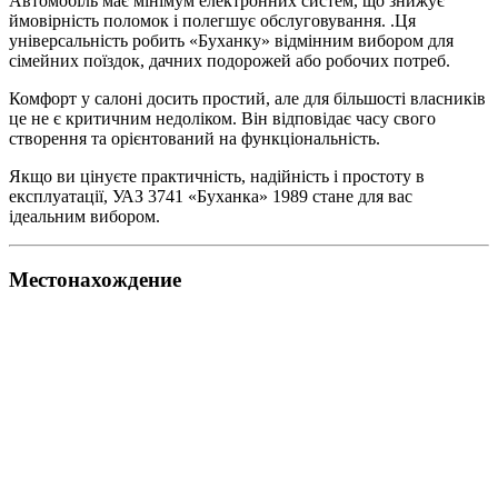
Автомобіль має мінімум електронних систем, що знижує
ймовірність поломок і полегшує обслуговування. .Ця
універсальність робить «Буханку» відмінним вибором для
сімейних поїздок, дачних подорожей або робочих потреб.
Комфорт у салоні досить простий, але для більшості власників
це не є критичним недоліком. Він відповідає часу свого
створення та орієнтований на функціональність.
Якщо ви цінуєте практичність, надійність і простоту в
експлуатації, УАЗ 3741 «Буханка» 1989 стане для вас
ідеальним вибором.
Местонахождение