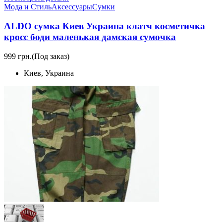
Мода и Стиль
Аксессуары
Сумки
ALDO сумка Киев Украина клатч коcметичка
кросс боди маленькая дамская сумочка
999 грн.
(Под заказ)
Киев, Украина