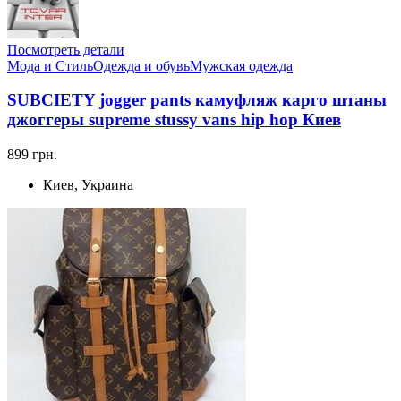
Посмотреть детали
Мода и Стиль
Одежда и обувь
Мужская одежда
SUBCIETY jogger pants камуфляж карго штаны
джоггеры supreme stussy vans hip hop Киев
899 грн.
Киев, Украина