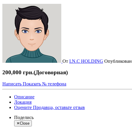
От
I.N.C HOLDING
Опубликова
200,000 грн.
(Договорная)
Написать
Показать № телефона
Описание
Локация
Оцените Продавца, оставьте отзыв
Поделись
✕
Close