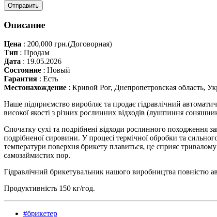
Отправить
Описание
Цена
:
200,000 грн.
(Договорная)
Тип
:
Продам
Дата
:
19.05.2026
Состояние
:
Новый
Гарантия
:
Есть
Местонахождение
:
Кривой Рог, Днепропетровская область, У
Наше підприємство виробляє та продає гідравлічний автоматич
високої якості з різних рослинних відходів (лушпиння соняшник
Спочатку сухі та подрібнені відходи рослинного походження за
подрібненої сировини. У процесі термічної обробки та сильно
температури поверхня брикету плавиться, це сприяє тривалому 
самозаймистих пор.
Гідравлічний брикетувальник нашого виробництва повністю а
Продуктивність 150 кг/год.
#брикетер