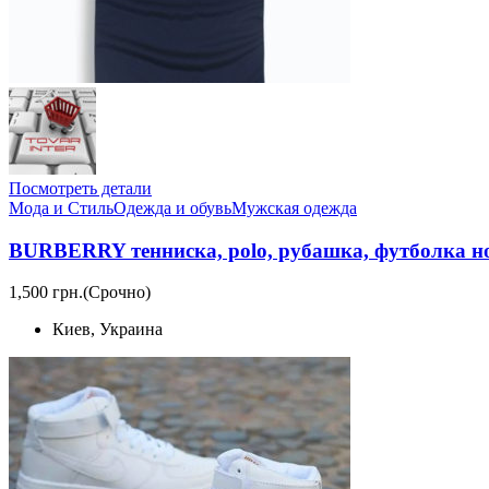
Посмотреть детали
Мода и Стиль
Одежда и обувь
Мужская одежда
BURBERRY тенниска, polo, рубашка, футболка нов
1,500 грн.
(Срочно)
Киев, Украина