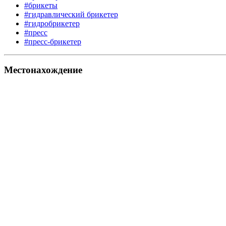
#брикеты
#гидравлический брикетер
#гидробрикетер
#пресс
#пресс-брикетер
Местонахождение