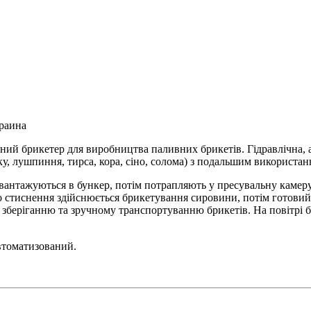
краина
ний брикетер для виробництва паливних брикетів. Гідравлічна,
у, лушпиння, тирса, кора, сіно, солома) з подальшим використан
вантажуються в бункер, потім потрапляють у пресувальну камеру.
го стиснення здійснюється брикетування сировини, потім готови
зберіганню та зручному транспортуванню брикетів. На повітрі б
втоматизований.