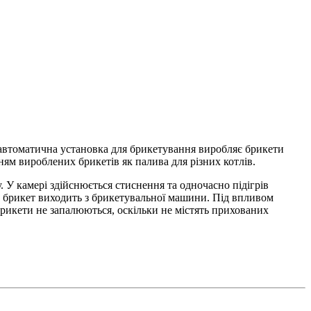
 автоматична установка для брикетування виробляє брикети
ням вироблених брикетів як палива для різних котлів.
 У камері здійснюється стиснення та одночасно підігрів
й брикет виходить з брикетувальної машини. Під впливом
рикети не запалюються, оскільки не містять прихованих