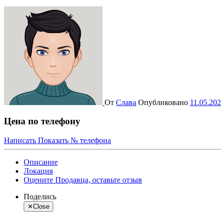
От
Слава
Опубликовано
11.05.20
Цена по телефону
Написать
Показать № телефона
Описание
Локация
Оцените Продавца, оставьте отзыв
Поделись
✕
Close