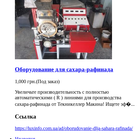
Оборудование для сахара-рафинада
1,000 грн.
(Под заказ)
Увеличьте производительность с полностью
автоматическими ( R ) линиями для производства
сахара-рафинада от Текникеллер Макина! Ищете эф�...
Ссылка
https://luxinfo.com.ua/ad/oborudovanie-dlja-sahara-rafinada/
Нравится