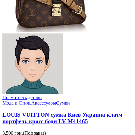
Посмотреть детали
Мода и Стиль
Аксессуары
Сумки
LOUIS VUITTON сумка Киев Украина клатч
портфель кросс боди LV M41465
3,500 грн.
(Под заказ)