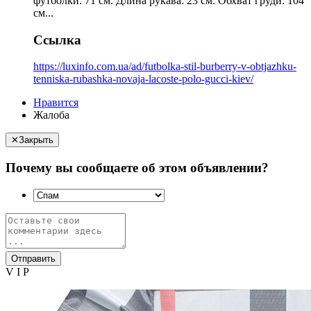
футболки: 71 см. Длина рукава: 23 см. Обхват груди: 104
см...
Ссылка
https://luxinfo.com.ua/ad/futbolka-stil-burberry-v-obtjazhku-
tenniska-rubashka-novaja-lacoste-polo-gucci-kiev/
Нравится
Жалоба
✕
Закрыть
Почему вы сообщаете об этом объявлении?
Отправить
V I P