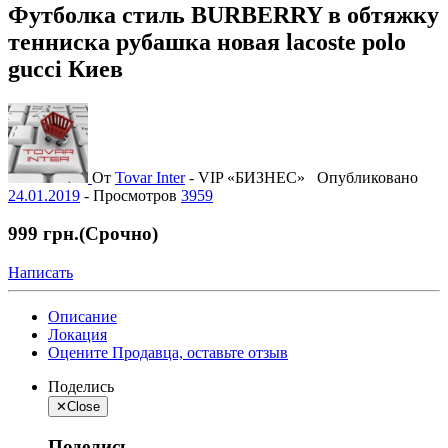
Футболка стиль BURBERRY в обтяжку
тенниска рубашка новая lacoste polo
gucci Киев
От
Tovar Inter
-
VIP «БИЗНЕС»
Опубликовано
24.01.2019
-
Просмотров
3959
999 грн.
(Срочно)
Написать
Описание
Локация
Оцените Продавца, оставьте отзыв
Поделись
✕
Close
Поделись