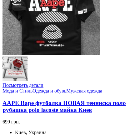
Посмотреть детали
Мода и Стиль
Одежда и обувь
Мужская одежда
AAPE Bape футболка НОВАЯ тенниска поло
рубашка polo lacoste майка Киев
699 грн.
Киев, Украина