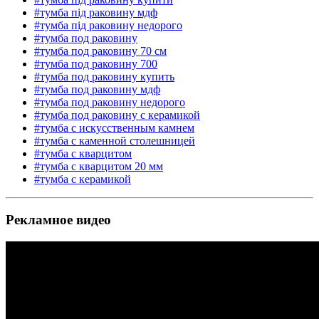
#тумба під раковину мдф
#тумба під раковину недорого
#тумба под раковину
#тумба под раковину 70 см
#тумба под раковину 700
#тумба под раковину купить
#тумба под раковину мдф
#тумба под раковину недорого
#тумба под раковину с керамикой
#тумба с искусственным камнем
#тумба с каменной столешницей
#тумба с кварцитом
#тумба с кварцитом 20 мм
#тумба с керамикой
Рекламное видео