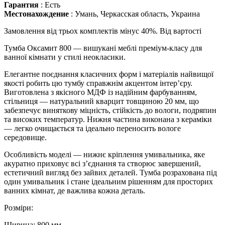
Гарантия
:
Есть
Местонахождение
:
Умань, Черкасская область, Украина
Замовлення від трьох комплектів мінус 40%. Від вартості
Тумба Оксамит 800 — вишукані меблі преміум-класу для
ванної кімнати у стилі неокласики.
Елегантне поєднання класичних форм і матеріалів найвищої
якості робить цю тумбу справжнім акцентом інтер’єру.
Виготовлена з якісного МДФ із надійним фарбуванням,
стільниця — натуральний кварцит товщиною 20 мм, що
забезпечує виняткову міцність, стійкість до вологи, подряпин
та високих температур. Нижня частина виконана з кераміки
— легко очищається та ідеально переносить вологе
середовище.
Особливість моделі — нижнє кріплення умивальника, яке
акуратно приховує всі з’єднання та створює завершений,
естетичний вигляд без зайвих деталей. Тумба розрахована під
один умивальник і стане ідеальним рішенням для просторих
ванних кімнат, де важлива кожна деталь.
Розміри:
Ширина: 800 мм