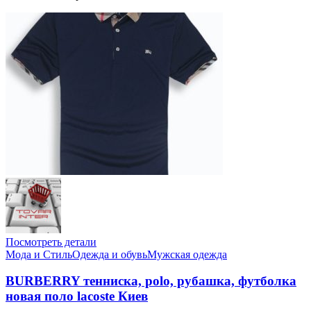
Посмотреть детали
Мода и Стиль
Одежда и обувь
Мужская одежда
BURBERRY тенниска, polo, рубашка, футболка
новая поло lacoste Киев