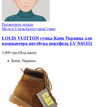
Посмотреть детали
Мода и Стиль
Аксессуары
Сумки
LOUIS VUITTON сумка Киев Украина для
компьютера ноутбука портфель LV N41351
5,999 грн.
(Под заказ)
Киев, Украина