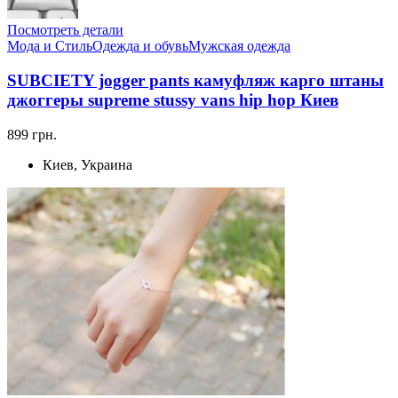
Посмотреть детали
Мода и Стиль
Одежда и обувь
Мужская одежда
SUBCIETY jogger pants камуфляж карго штаны
джоггеры supreme stussy vans hip hop Киев
899 грн.
Киев, Украина