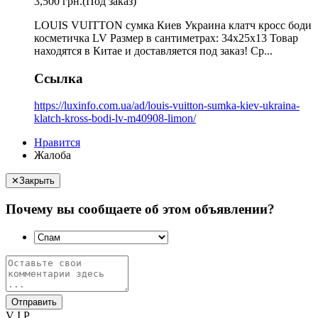
3,500 грн.
(Под заказ)
LOUIS VUITTON сумка Киев Украина клатч кросс боди
косметичка LV Размер в сантиметрах: 34х25х13 Товар
находятся в Китае и доставляется под заказ! Ср...
Ссылка
https://luxinfo.com.ua/ad/louis-vuitton-sumka-kiev-ukraina-
klatch-kross-bodi-lv-m40908-limon/
Нравится
Жалоба
✕
Закрыть
Почему вы сообщаете об этом объявлении?
Отправить
V I P