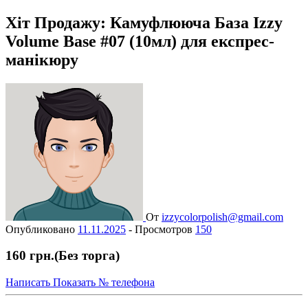
Хіт Продажу: Камуфлююча База Izzy
Volume Base #07 (10мл) для експрес-
манікюру
От
izzycolorpolish@gmail.com
Опубликовано
11.11.2025
-
Просмотров
150
160 грн.
(Без торга)
Написать
Показать № телефона