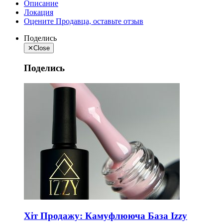
Описание
Локация
Оцените Продавца, оставьте отзыв
Поделись
✕
Close
Поделись
Хіт Продажу: Камуфлююча База Izzy