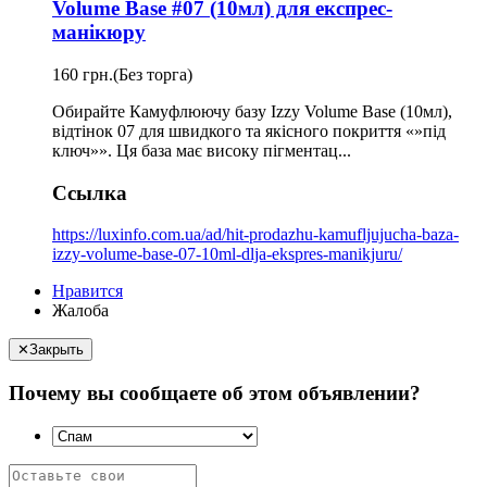
Volume Base #07 (10мл) для експрес-
манікюру
160 грн.
(Без торга)
Обирайте Камуфлюючу базу Izzy Volume Base (10мл),
відтінок 07 для швидкого та якісного покриття «»під
ключ»». Ця база має високу пігментац...
Ссылка
https://luxinfo.com.ua/ad/hit-prodazhu-kamufljujucha-baza-
izzy-volume-base-07-10ml-dlja-ekspres-manikjuru/
Нравится
Жалоба
✕
Закрыть
Почему вы сообщаете об этом объявлении?