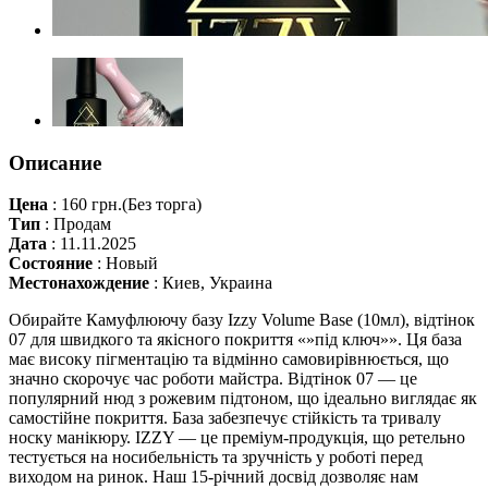
Описание
Цена
:
160 грн.
(Без торга)
Тип
:
Продам
Дата
:
11.11.2025
Состояние
:
Новый
Местонахождение
:
Киев, Украина
Обирайте Камуфлюючу базу Izzy Volume Base (10мл), відтінок
07 для швидкого та якісного покриття «»під ключ»». Ця база
має високу пігментацію та відмінно самовирівнюється, що
значно скорочує час роботи майстра. Відтінок 07 — це
популярний нюд з рожевим підтоном, що ідеально виглядає як
самостійне покриття. База забезпечує стійкість та тривалу
носку манікюру. IZZY — це преміум-продукція, що ретельно
тестується на носибельність та зручність у роботі перед
виходом на ринок. Наш 15-річний досвід дозволяє нам