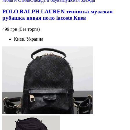
Мода и Стиль
Одежда и обувь
Мужская одежда
POLO RALPH LAUREN тенниска мужская
рубашка новая поло lacoste Киев
499 грн.
(Без торга)
Киев, Украина