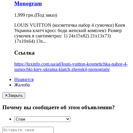
Monogram
1,999 грн.
(Под заказ)
LOUIS VUITTON (косметичка набор 4 сумочки) Киев
Украина клатч кросс боди женский комплект Размер
сумочек в сантиметрах: 1) 24х15х82) 21х13х73)
17х10х64) 13х...
Ссылка
https://luxinfo.com.ua/ad/louis-vuitton-kosmetichka-nabor-4-
sumochki-kiev-ukraina-klatch-zhenskij-monogram/
Нравится
Жалоба
✕
Закрыть
Почему вы сообщаете об этом объявлении?