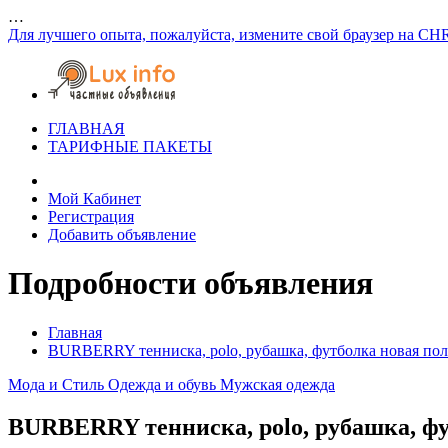
…
Для лучшего опыта, пожалуйста, измените свой браузер на CH
ГЛАВНАЯ
ТАРИФНЫЕ ПАКЕТЫ
Мой Кабинет
Регистрация
Добавить объявление
Подробности объявления
Главная
BURBERRY тенниска, polo, рубашка, футболка новая поло
Мода и Стиль
Одежда и обувь
Мужская одежда
BURBERRY тенниска, polo, рубашка, фут