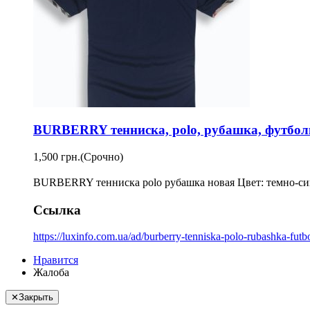
BURBERRY тенниска, polo, рубашка, футболк
1,500 грн.
(Срочно)
BURBERRY тенниска polo рубашка новая Цвет: темно-син
Ссылка
https://luxinfo.com.ua/ad/burberry-tenniska-polo-rubashka-futb
Нравится
Жалоба
✕
Закрыть