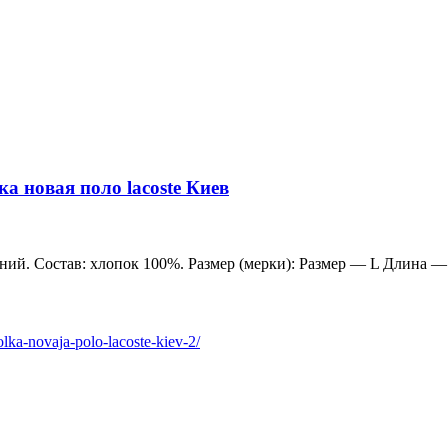
а новая поло lacoste Киев
ий. Состав: хлопок 100%. Размер (мерки): Размер — L Длина —
olka-novaja-polo-lacoste-kiev-2/