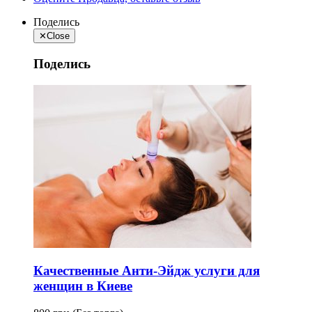
Поделись
✕
Close
Поделись
Качественные Анти-Эйдж услуги для
женщин в Киеве