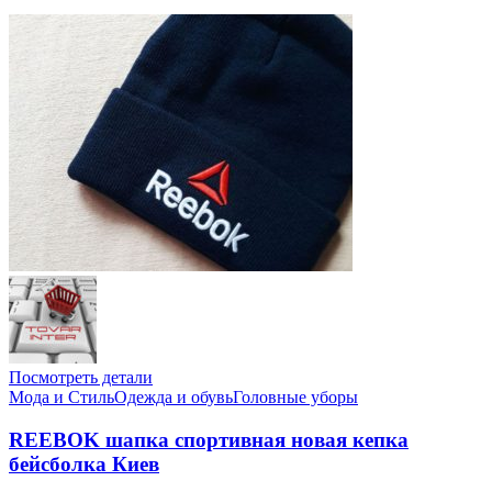
Посмотреть детали
Мода и Стиль
Одежда и обувь
Головные уборы
REEBOK шапка спортивная новая кепка
бейсболка Киев