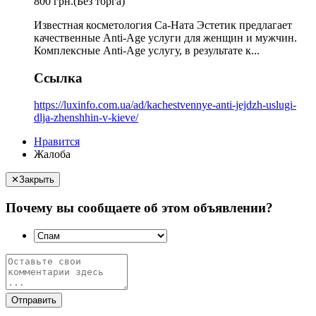
800 грн.
(Без торга)
Известная косметология Са-Ната Эстетик предлагает
качественные Anti-Age услуги для женщин и мужчин.
Комплексные Anti-Age услугу, в результате к...
Ссылка
https://luxinfo.com.ua/ad/kachestvennye-anti-jejdzh-uslugi-
dlja-zhenshhin-v-kieve/
Нравится
Жалоба
✕
Закрыть
Почему вы сообщаете об этом объявлении?
Отправить