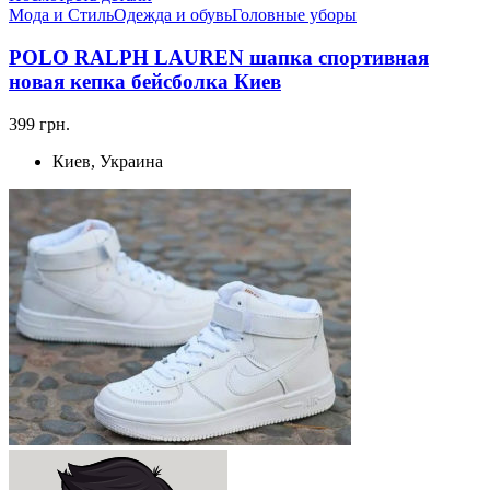
Мода и Стиль
Одежда и обувь
Головные уборы
POLO RALPH LAUREN шапка спортивная
новая кепка бейсболка Киев
399 грн.
Киев, Украина