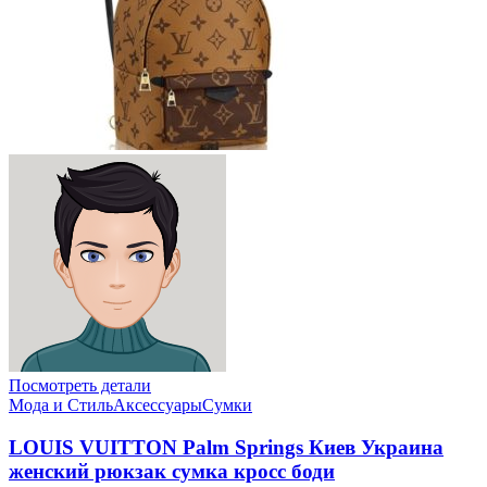
Посмотреть детали
Мода и Стиль
Аксессуары
Сумки
LOUIS VUITTON Palm Springs Киев Украина
женский рюкзак сумка кросс боди