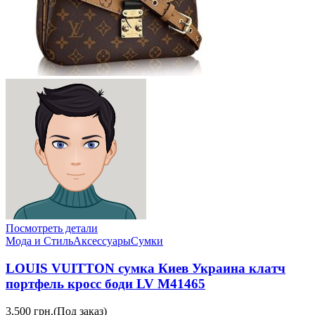
Посмотреть детали
Мода и Стиль
Аксессуары
Сумки
LOUIS VUITTON сумка Киев Украина клатч
портфель кросс боди LV M41465
3,500 грн.
(Под заказ)