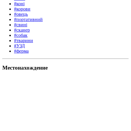
#коні
#корови
#овець
#портативний
#свині
#сканер
#собак
#тварини
#УЗД
#ферма
Местонахождение