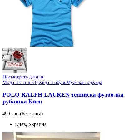
Посмотреть детали
Мода и Стиль
Одежда и обувь
Мужская одежда
POLO RALPH LAUREN тенниска футболка
рубашка Киев
499 грн.
(Без торга)
Киев, Украина