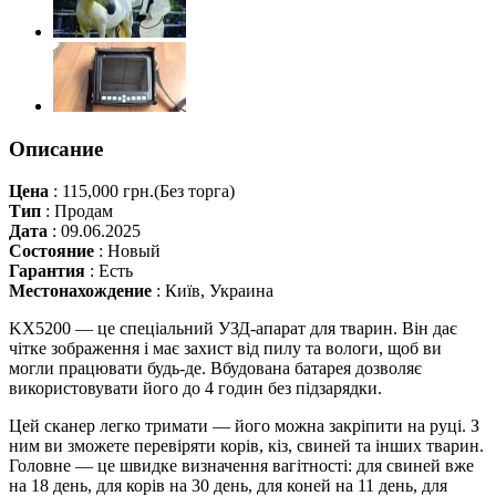
Описание
Цена
:
115,000 грн.
(Без торга)
Тип
:
Продам
Дата
:
09.06.2025
Состояние
:
Новый
Гарантия
:
Есть
Местонахождение
:
Київ, Украина
KX5200 — це спеціальний УЗД-апарат для тварин. Він дає
чітке зображення і має захист від пилу та вологи, щоб ви
могли працювати будь-де. Вбудована батарея дозволяє
використовувати його до 4 годин без підзарядки.
Цей сканер легко тримати — його можна закріпити на руці. З
ним ви зможете перевіряти корів, кіз, свиней та інших тварин.
Головне — це швидке визначення вагітності: для свиней вже
на 18 день, для корів на 30 день, для коней на 11 день, для