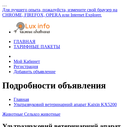
…
Для лучшего опыта, пожалуйста, измените свой браузер на
CHROME, FIREFOX, OPERA или Internet Explorer.
ГЛАВНАЯ
ТАРИФНЫЕ ПАКЕТЫ
Мой Кабинет
Регистрация
Добавить объявление
Подробности объявления
Главная
Ультразвуковий ветеринарний апарат Kaixin KX5200
Животные
Сельхоз животные
Ультразвуковий ветеринарний апарат