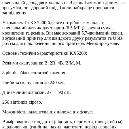
овець на 26 день, для кроликів на 9 день. Також він допомагає
зрозуміти, чи здоровий плід, і коли найкраще проводити
запліднення.
У комплекті з KX5200 йде все потрібне: сам апарат,
спеціальний датчик для тварин (6.5 МГц), зручна сумка,
кронштейн та ремінь. Він має яскравий 5,7-дюймовий екран,
вбудований принтер для швидкого друку результатів та USB-
роз´єм для підключення іншого принтера. Меню зрозуміле.
Основні технічні характеристики KX5200:
Режими сканування: B, 2B, 4B, B/M, M.
8 рівнів збільшення зображення.
Глибина сканування до 240 мм.
Динамічний діапазон: 27 — 90 dB.
256 відтінків сірого.
Можливість налаштування положення фокуса.
Вимірювання: стандартні (відстань, периметр, площа, об´єм),
кардіологічні (глибина, нахил, частота та період серцевих