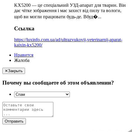
KX5200 — це спеціальний УЗД-апарат для тварин. Він
дає чітке зображення і має захист від пилу та вологи,
щоб ви могли працювати будь-де. Вбуд�...
Ссылка
https://luxinfo.com.ua/ad/ultrazvukovij-veterinarnij-aparat-
kaixin-kx5200/
Нравится
Жалоба
✕
Закрыть
Почему вы сообщаете об этом объявлении?
Отправить