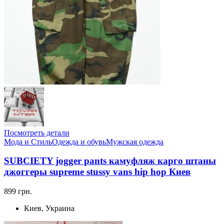
Посмотреть детали
Мода и Стиль
Одежда и обувь
Мужская одежда
SUBCIETY jogger pants камуфляж карго штаны
джоггеры supreme stussy vans hip hop Киев
899 грн.
Киев, Украина