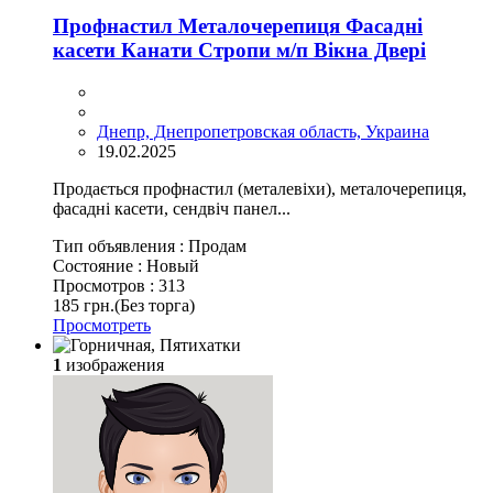
Профнастил Металочерепиця Фасадні
касети Канати Стропи м/п Вікна Двері
Днепр, Днепропетровская область, Украина
19.02.2025
Продається профнастил (металевіхи), металочерепиця,
фасадні касети, сендвіч панел...
Тип объявления :
Продам
Состояние :
Новый
Просмотров :
313
185 грн.
(Без торга)
Просмотреть
1
изображения