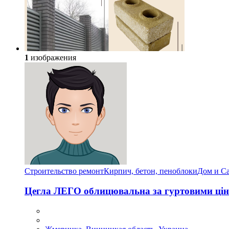
1
изображения
Строительство ремонт
Кирпич, бетон, пеноблоки
Дом и С
Цегла ЛЕГО облицювальна за гуртовими ці