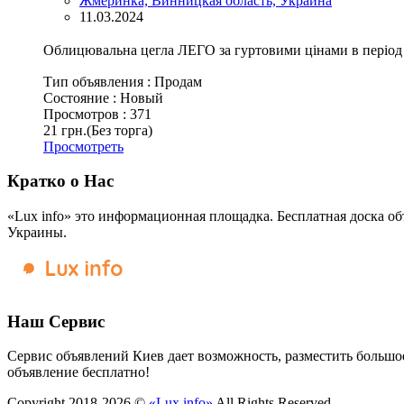
Жмеринка, Винницкая область, Украина
11.03.2024
Облицювальна цегла ЛЕГО за гуртовими цінами в період з
Тип объявления :
Продам
Состояние :
Новый
Просмотров :
371
21 грн.
(Без торга)
Просмотреть
Кратко о Нас
«Lux info» это информационная площадка. Бесплатная доска об
Украины.
Наш Сервис
Сервис объявлений Киев дает возможность, разместить большое
объявление бесплатно!
Copyright 2018-2026 ©
«Lux info»
All Rights Reserved.