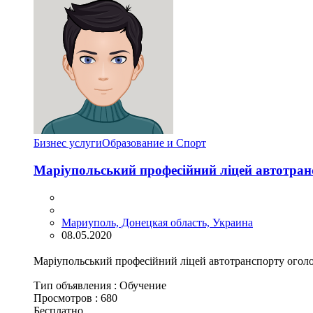
Бизнес услуги
Образование и Спорт
Маріупольський професійний ліцей автотранс
Мариуполь, Донецкая область, Украина
08.05.2020
Маріупольський професійний ліцей автотранспорту оголо
Тип объявления :
Обучение
Просмотров :
680
Бесплатно