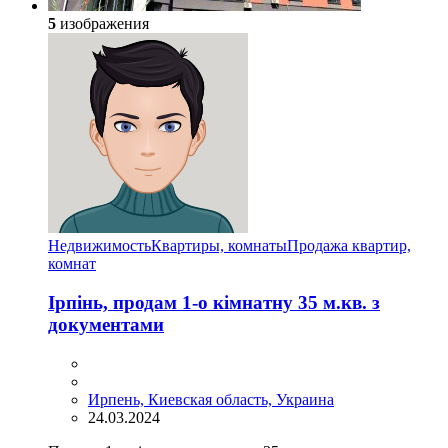
5
изображения
Недвижимость
Квартиры, комнаты
Продажа квартир,
комнат
Ірпінь, продам 1-о кімнатну 35 м.кв. з
документами
Ирпень, Киевская область, Украина
24.03.2024