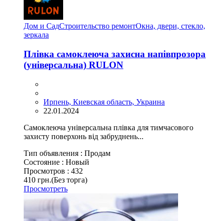
Дом и Сад
Строительство ремонт
Окна, двери, стеклo,
зеркала
Плівка самоклеюча захисна напівпрозора
(універсальна) RULON
Ирпень, Киевская область, Украина
22.01.2024
Самоклеюча універсальна плівка для тимчасового
захисту поверхонь від забруднень...
Тип объявления :
Продам
Состояние :
Новый
Просмотров :
432
410 грн.
(Без торга)
Просмотреть