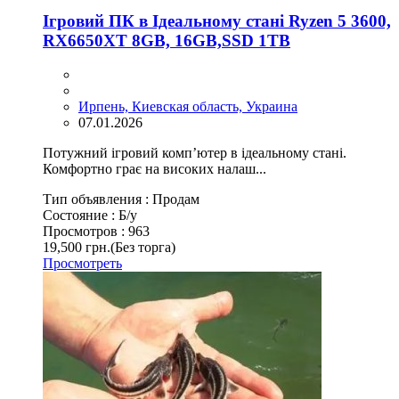
Ігровий ПК в Ідеальному стані Ryzen 5 3600,
RX6650XT 8GB, 16GB,SSD 1TB
Ирпень, Киевская область, Украина
07.01.2026
Потужний ігровий комп’ютер в ідеальному стані.
Комфортно грає на високих налаш...
Тип объявления :
Продам
Состояние :
Б/у
Просмотров :
963
19,500 грн.
(Без торга)
Просмотреть