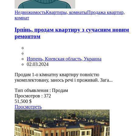
Недвижимость
Квартиры, комнаты
Продажа квартир,
комнат
Ірпінь, продам квартиру з сучасним новим
ремонтом
Ирпень, Киевская область, Украина
02.03.2024
Продам 1-о кімнатну квартиру повністю
укомплектовану, занось речі і проживай. Зага...
Тип объявления :
Продам
Просмотров :
372
51,500 $
Просмотреть