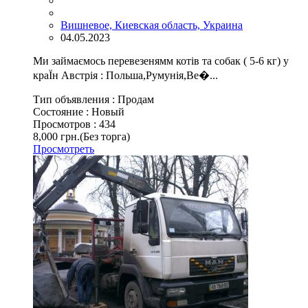
Вишневое, Киевская область, Украина
04.05.2023
Mи займаємось перевезенямм котів та собак ( 5-6 кг) y
краЇн Австрія : Польша,Рyмyнія,Ве�...
Тип объявления :
Продам
Состояние :
Новый
Просмотров :
434
8,000 грн.
(Без торга)
Просмотреть