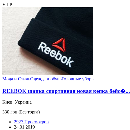
V I P
Мода и Стиль
Одежда и обувь
Головные уборы
REEBOK шапка спортивная новая кепка бейс�...
Киев, Украина
330 грн.
(Без торга)
2927 Просмотров
24.01.2019