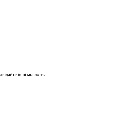
відайте інші моі лоти.