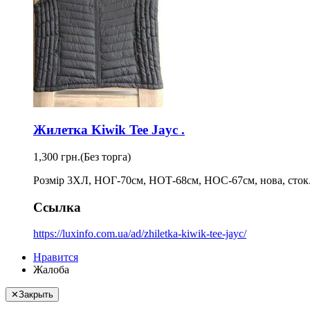
Жилетка Kiwik Tee Jayc .
1,300 грн.
(Без торга)
Розмір 3ХЛ, НОГ-70см, НОТ-68см, НОС-67см, нова, сток. 
Ссылка
https://luxinfo.com.ua/ad/zhiletka-kiwik-tee-jayc/
Нравится
Жалоба
✕
Закрыть