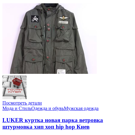
Посмотреть детали
Мода и Стиль
Одежда и обувь
Мужская одежда
LUKER куртка новая парка ветровка
штурмовка хип хоп hip hop Киев