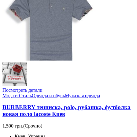
Посмотреть детали
Мода и Стиль
Одежда и обувь
Мужская одежда
BURBERRY тенниска, polo, рубашка, футболка
новая поло lacoste Киев
1,500 грн.
(Срочно)
Киев, Украина