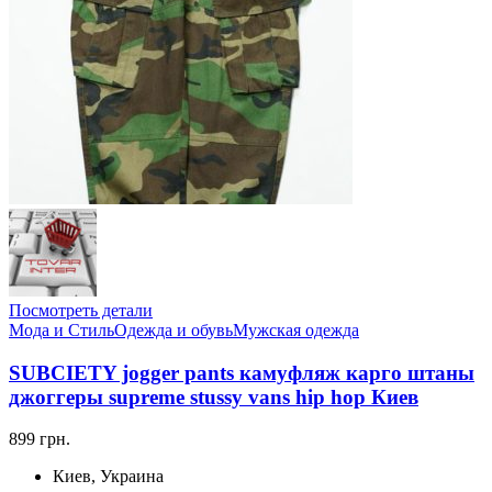
Посмотреть детали
Мода и Стиль
Одежда и обувь
Мужская одежда
SUBCIETY jogger pants камуфляж карго штаны
джоггеры supreme stussy vans hip hop Киев
899 грн.
Киев, Украина