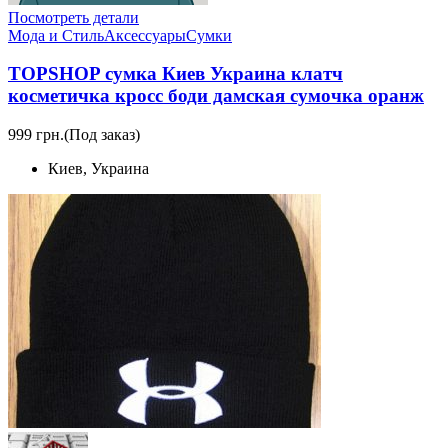
Посмотреть детали
Мода и Стиль
Аксессуары
Сумки
TOPSHOP сумка Киев Украина клатч
косметичка кросс боди дамская сумочка оранж
999 грн.
(Под заказ)
Киев, Украина