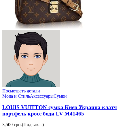
Посмотреть детали
Мода и Стиль
Аксессуары
Сумки
LOUIS VUITTON сумка Киев Украина клатч
портфель кросс боди LV M41465
3,500 грн.
(Под заказ)