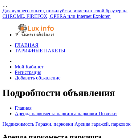
…
Для лучшего опыта, пожалуйста, измените свой браузер на
CHROME, FIREFOX, OPERA или Internet Explorer.
ГЛАВНАЯ
ТАРИФНЫЕ ПАКЕТЫ
Мой Кабинет
Регистрация
Добавить объявление
Подробности объявления
Главная
Аренда паркоместа паркинга парковки Позняки
Недвижимость
Гаражи, парковки
Аренда гаражей, парковок
Аренда паркоместа паркинга