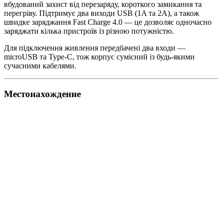
вбудований захист від перезаряду, короткого замикання та
перегріву. Підтримує два виходи USB (1A та 2A), а також
швидке заряджання Fast Charge 4.0 — це дозволяє одночасно
заряджати кілька пристроїв із різною потужністю.
Для підключення живлення передбачені два входи —
microUSB та Type-C, тож корпус сумісний із будь-якими
сучасними кабелями.
Местонахождение