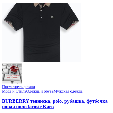
Посмотреть детали
Мода и Стиль
Одежда и обувь
Мужская одежда
BURBERRY тенниска, polo, рубашка, футболка
новая поло lacoste Киев