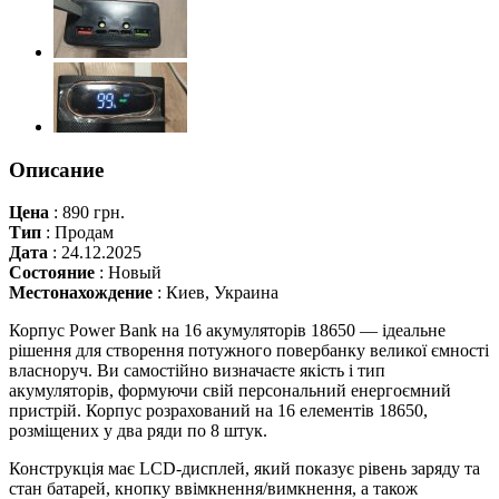
Описание
Цена
:
890 грн.
Тип
:
Продам
Дата
:
24.12.2025
Состояние
:
Новый
Местонахождение
:
Киев, Украина
Корпус Power Bank на 16 акумуляторів 18650 — ідеальне
рішення для створення потужного повербанку великої ємності
власноруч. Ви самостійно визначаєте якість і тип
акумуляторів, формуючи свій персональний енергоємний
пристрій. Корпус розрахований на 16 елементів 18650,
розміщених у два ряди по 8 штук.
Конструкція має LCD-дисплей, який показує рівень заряду та
стан батарей, кнопку ввімкнення/вимкнення, а також