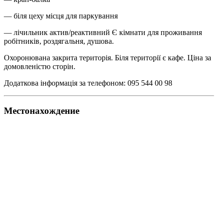
— біля цеху місця для паркування
— лічильник актив/реактивний Є кімнати для проживання
робітників, роздягальня, душова.
Охоронювана закрита територія. Біля території є кафе. Ціна за
домовленістю сторін.
Додаткова інформація за телефоном: 095 544 00 98
Местонахождение