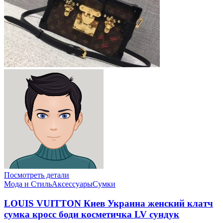
Посмотреть детали
Мода и Стиль
Аксессуары
Сумки
LOUIS VUITTON Киев Украина женский клатч
сумка кросс боди косметичка LV сундук