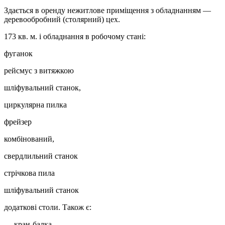
Здається в оренду нежитлове приміщення з обладнанням —
деревообробний (столярний) цех.
173 кв. м. і обладнання в робочому стані:
фуганок
рейсмус з витяжкою
шліфувальний станок,
циркулярна пилка
фрейзер
комбінований,
свердлильний станок
стрічкова пила
шліфувальний станок
додаткові столи. Також є:
— кран-балка