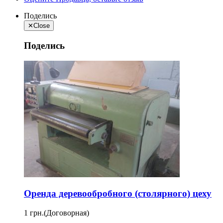
Поделись
✕
Close
Поделись
Оренда деревообробного (столярного) цеху
1 грн.
(Договорная)