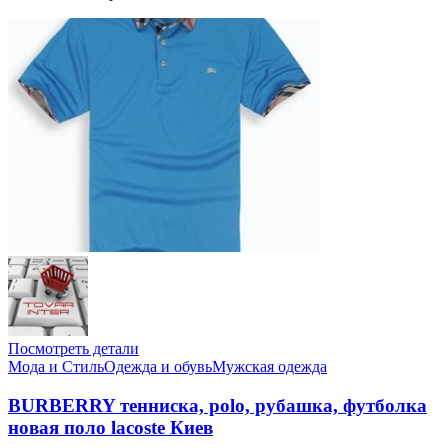
Посмотреть детали
Мода и Стиль
Одежда и обувь
Мужская одежда
BURBERRY тенниска, polo, рубашка, футболка
новая поло lacoste Киев