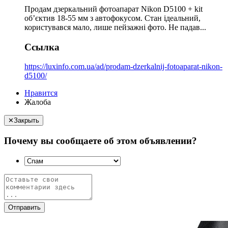
Продам дзеркальний фотоапарат Nikon D5100 + kit
об’єктив 18-55 мм з автофокусом. Стан ідеальний,
користувався мало, лише пейзажні фото. Не падав...
Ссылка
https://luxinfo.com.ua/ad/prodam-dzerkalnij-fotoaparat-nikon-
d5100/
Нравится
Жалоба
✕
Закрыть
Почему вы сообщаете об этом объявлении?
Отправить