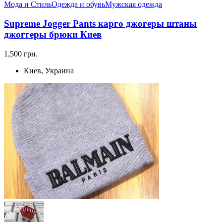
Мода и Стиль
Одежда и обувь
Мужская одежда
Supreme Jogger Pants карго джогеры штаны
джоггеры брюки Киев
1,500 грн.
Киев, Украина