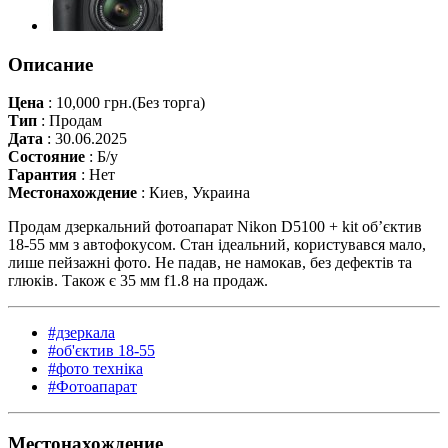
Описание
Цена
:
10,000 грн.
(Без торга)
Тип
:
Продам
Дата
:
30.06.2025
Состояние
:
Б/у
Гарантия
:
Нет
Местонахождение
:
Киев, Украина
Продам дзеркальний фотоапарат Nikon D5100 + kit об’єктив
18-55 мм з автофокусом. Стан ідеальний, користувався мало,
лише пейзажні фото. Не падав, не намокав, без дефектів та
глюків. Також є 35 мм f1.8 на продаж.
#дзеркала
#об'єктив 18-55
#фото техніка
#Фотоапарат
Местонахождение