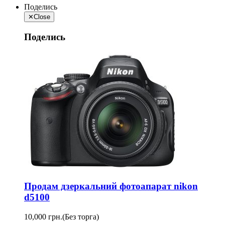
Поделись
✕
Close
Поделись
Продам дзеркальний фотоапарат nikon
d5100
10,000 грн.
(Без торга)