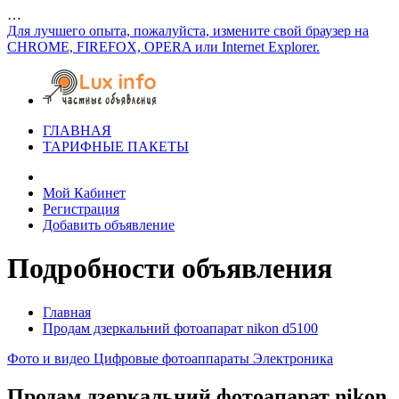
…
Для лучшего опыта, пожалуйста, измените свой браузер на
CHROME, FIREFOX, OPERA или Internet Explorer.
ГЛАВНАЯ
ТАРИФНЫЕ ПАКЕТЫ
Мой Кабинет
Регистрация
Добавить объявление
Подробности объявления
Главная
Продам дзеркальний фотоапарат nikon d5100
Фото и видео
Цифровые фотоаппараты
Электроника
Продам дзеркальний фотоапарат nikon