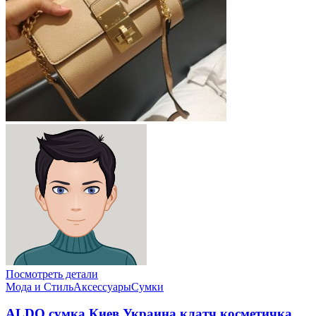
Посмотреть детали
Мода и Стиль
Аксессуары
Сумки
ALDO сумка Киев Украина клатч коcметичка