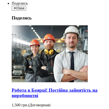
Поделись
✕
Close
Поделись
Робота в Боярці! Постійна зайнятість на
виробництві
1,500 грн.
(Договорная)