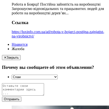
Робота в Боярці! Постійна зайнятість на виробництві
Запрошуємо відповідальних та працьовитих людей для
роботи на виробництві дерев’ян...
Ссылка
https://luxinfo.com.ua/ad/robota-v-bojarci-postijna-zajnjatist-
na-virobnictvi/
Нравится
Жалоба
✕
Закрыть
Почему вы сообщаете об этом объявлении?
Отправить