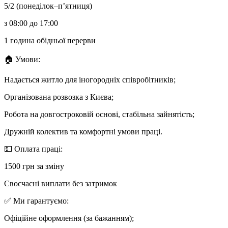
5/2 (понеділок–п’ятниця)
з 08:00 до 17:00
1 година обідньої перерви
🏠 Умови:
Надається житло для іногородніх співробітників;
Організована розвозка з Києва;
Робота на довгостроковій основі, стабільна зайнятість;
Дружній колектив та комфортні умови праці.
💵 Оплата праці:
1500 грн за зміну
Своєчасні виплати без затримок
✅ Ми гарантуємо:
Офіційне оформлення (за бажанням);