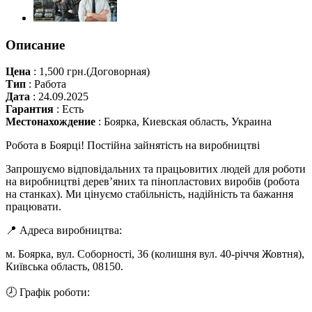
Описание
Цена
:
1,500 грн.
(Договорная)
Тип
:
Работа
Дата
:
24.09.2025
Гарантия
:
Есть
Местонахождение
:
Боярка, Киевская область, Украина
Робота в Боярці! Постійна зайнятість на виробництві
Запрошуємо відповідальних та працьовитих людей для роботи
на виробництві дерев’яних та пінопластових виробів (робота
на станках). Ми цінуємо стабільність, надійність та бажання
працювати.
📍 Адреса виробництва:
м. Боярка, вул. Соборності, 36 (колишня вул. 40-річчя Жовтня),
Київська область, 08150.
🕗 Графік роботи: