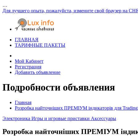
…
Для лучшего опыта, пожалуйста, измените свой браузер на CH
ГЛАВНАЯ
ТАРИФНЫЕ ПАКЕТЫ
Мой Кабинет
Регистрация
Добавить объявление
Подробности объявления
Главная
Розробка найточніших ПРЕМІУМ індикаторів для Tradin
Электроника
Игры и игровые приставки
Аксессуары
Розробка найточніших ПРЕМІУМ індика