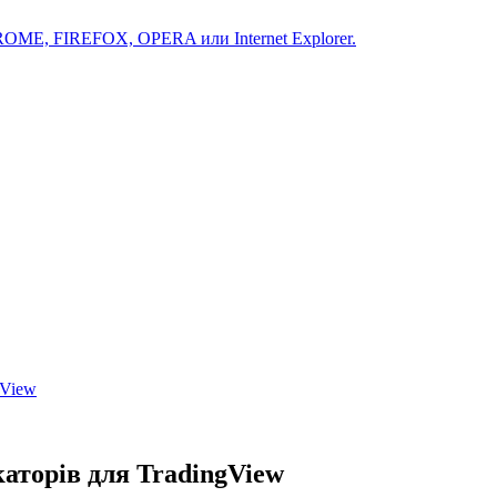
ROME, FIREFOX, OPERA или Internet Explorer.
gView
торів для TradingView