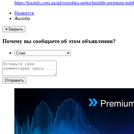
https://luxinfo.com.ua/ad/rozrobka-najtochnishih-premium-indik
Нравится
Жалоба
✕
Закрыть
Почему вы сообщаете об этом объявлении?
Отправить