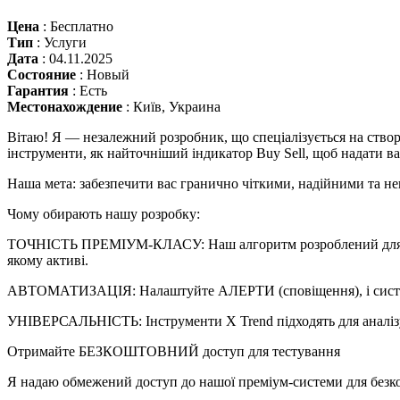
Цена
:
Бесплатно
Тип
:
Услуги
Дата
:
04.11.2025
Состояние
:
Новый
Гарантия
:
Есть
Местонахождение
:
Київ, Украина
Вітаю! Я — незалежний розробник, що спеціалізується на ство
інструменти, як найточніший індикатор Buy Sell, щоб надати в
Наша мета: забезпечити вас гранично чіткими, надійними та н
Чому обирають нашу розробку:
ТОЧНІСТЬ ПРЕМІУМ-КЛАСУ: Наш алгоритм розроблений для вида
якому активі.
АВТОМАТИЗАЦІЯ: Налаштуйте АЛЕРТИ (сповіщення), і система 
УНІВЕРСАЛЬНІСТЬ: Інструменти X Trend підходять для аналізу 
Отримайте БЕЗКОШТОВНИЙ доступ для тестування
Я надаю обмежений доступ до нашої преміум-системи для безк