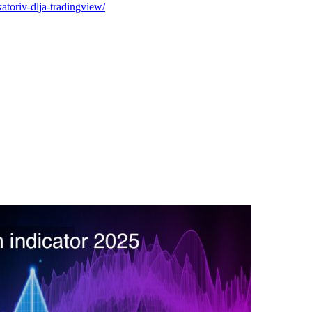
atoriv-dlja-tradingview/