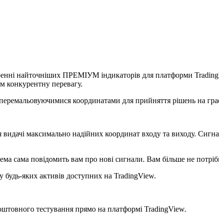
ренні найточніших ПРЕМІУМ індикаторів для платформи TradingV
ам конкурентну перевагу.
еперемальовуючимися координатами для прийняття рішень на гра
чі максимально надійних координат входу та виходу. Сигнали
сама повідомить вам про нові сигнали. Вам більше не потрібн
будь-яких активів доступних на TradingView.
оштовного тестування прямо на платформі TradingView.