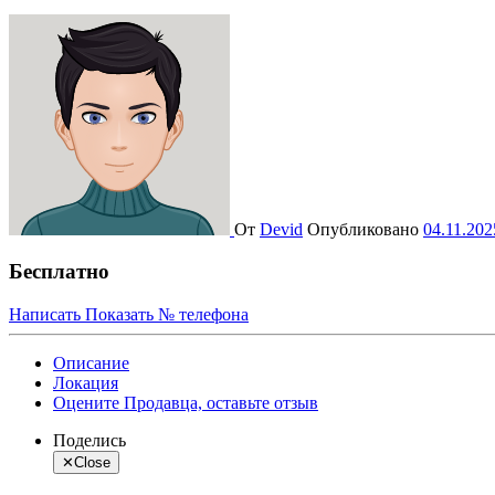
От
Devid
Опубликовано
04.11.202
Бесплатно
Написать
Показать № телефона
Описание
Локация
Оцените Продавца, оставьте отзыв
Поделись
✕
Close