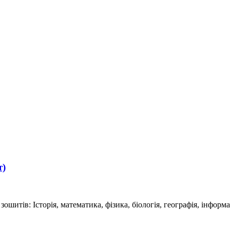
т)
шитів: Історія, математика, фізика, біологія, географія, інформа