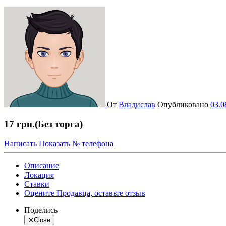
От
Владислав
Опубликовано
03.0
17 грн.
(Без торга)
Написать
Показать № телефона
Описание
Локация
Ставки
Оцените Продавца, оставьте отзыв
Поделись
✕
Close