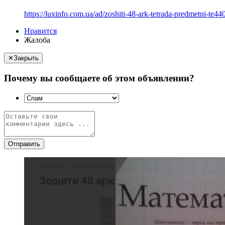
https://luxinfo.com.ua/ad/zoshiti-48-ark-tetrada-predmetni-te440
Нравится
Жалоба
✕
Закрыть
Почему вы сообщаете об этом объявлении?
Отправить