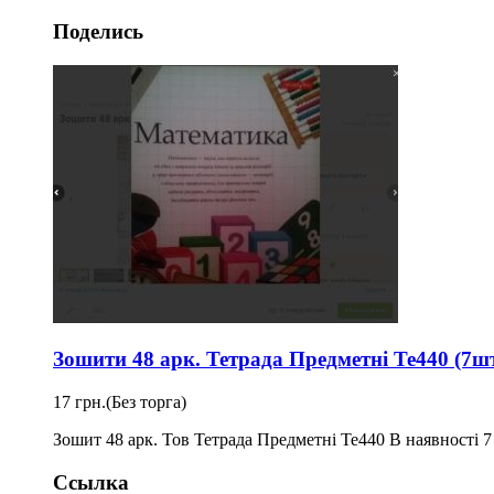
Поделись
Зошити 48 арк. Тетрада Предметні Те440 (7ш
17 грн.
(Без торга)
Зошит 48 арк. Тов Тетрада Предметні Те440 В наявності 7 зо
Ссылка