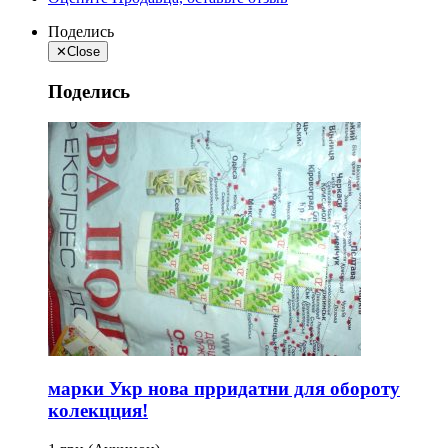
Поделись
✕
Close
Поделись
марки Укр нова прридатни для обороту
колекцция!