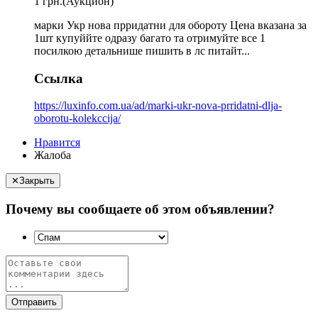
1 грн.
(Аукцион)
марки Укр нова прридатни для обороту Цена вказана за
1шт купуййте одразу багато та отримуйте все 1
посилкою детальнише пишить в лс питайт...
Ссылка
https://luxinfo.com.ua/ad/marki-ukr-nova-prridatni-dlja-
oborotu-kolekccija/
Нравится
Жалоба
✕
Закрыть
Почему вы сообщаете об этом объявлении?
Отправить