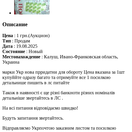
Описание
Цена
:
1 грн.
(Аукцион)
Тип
:
Продам
Дата
:
19.08.2025
Состояние
:
Новый
Местонахождение
:
Калуш, Ивано-Франковская область,
Украина
марки Укр нова прридатни для обороту Цена вказана за 1шт
купуййте одразу багато та отримуйте все 1 посилкою
детальнише пишить в лс питайте
Також в наявності є ще різні банкноти різних номіналів
детальніше звертайтесь в ЛС .
На всі питання відповідаємо швидко!
Будуть запитання звертайтесь.
Відправляємо Укрпочтою заказним листом та посилкою