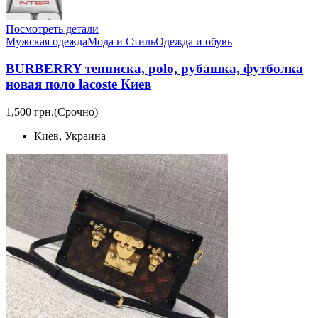
Посмотреть детали
Мужская одежда
Мода и Стиль
Одежда и обувь
BURBERRY тенниска, polo, рубашка, футболка
новая поло lacoste Киев
1,500 грн.
(Срочно)
Киев, Украина