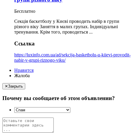
Бесплатно
Секція баскетболу у Києві проводить набір в групи
різного віку Заняття в малих групах. Індивідуальні
тренування. Крім того, проводиться ...
Ссылка
https://luxinfo.com.ua/ad/sekcija-basketbolu-u-kiievi-provodit-
nabir-v-grupi-riznogo-viku/
Нравится
Жалоба
✕
Закрыть
Почему вы сообщаете об этом объявлении?