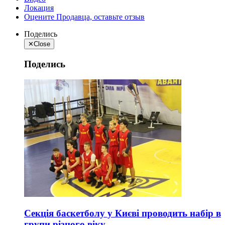
Локация
Оцените Продавца, оставьте отзыв
Поделись
✕
Close
Поделись
Секція баскетболу у Києві проводить набір в
групи різного віку