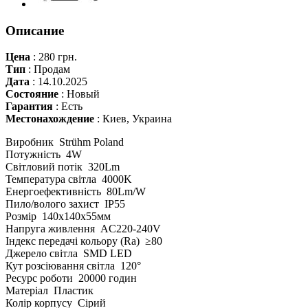
Описание
Цена
:
280 грн.
Тип
:
Продам
Дата
:
14.10.2025
Состояние
:
Новый
Гарантия
:
Есть
Местонахождение
:
Киев, Украина
Виробник Strühm Poland
Потужність 4W
Світловий потік 320Lm
Температура світла 4000K
Енергоефективність 80Lm/W
Пило/волого захист IP55
Розмір 140x140x55мм
Напруга живлення AC220-240V
Індекс передачі кольору (Ra) ≥80
Джерело світла SMD LED
Кут розсіювання світла 120°
Ресурс роботи 20000 годин
Матеріал Пластик
Колір корпусу Сірий