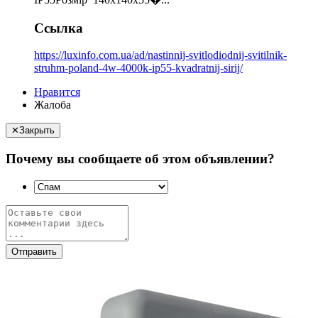
Ссылка
https://luxinfo.com.ua/ad/nastinnij-svitlodiodnij-svitilnik-
struhm-poland-4w-4000k-ip55-kvadratnij-sirij/
Нравится
Жалоба
✕
Закрыть
Почему вы сообщаете об этом объявлении?
Отправить