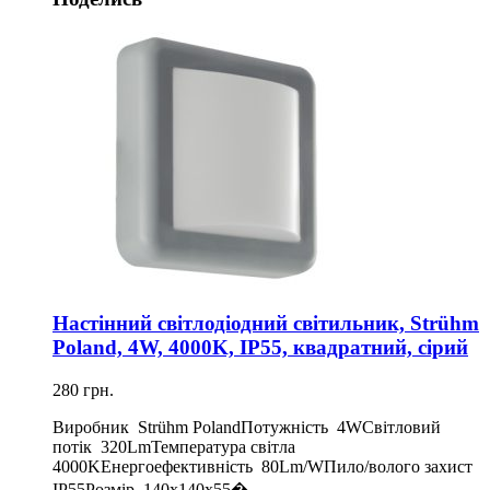
Настінний світлодіодний світильник, Strühm
Poland, 4W, 4000K, IP55, квадратний, сірий
280 грн.
Виробник Strühm PolandПотужність 4WСвітловий
потік 320LmТемпература світла
4000KЕнергоефективність 80Lm/WПило/волого захист
IP55Розмір 140x140x55�...