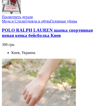
Посмотреть детали
Мода и Стиль
Одежда и обувь
Головные уборы
POLO RALPH LAUREN шапка спортивная
новая кепка бейсболка Киев
399 грн.
Киев, Украина