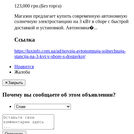
123,000 грн.
(Без торга)
Магазин предлагает купить современную автономную
солнечную электростанцию на 3 кВт в сборе с быстрой
доставкой и установкой. Автономна�...
Ссылка
https://luxinfo.com.ua/ad/novaja-avtonomnaja-solnechnaja-
stancija-na-3-kvt-v-sbore-s-dostavkoj/
Нравится
Жалоба
✕
Закрыть
Почему вы сообщаете об этом объявлении?
Отправить