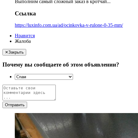
Выполним самый сложный заказ в кротчай...
Ссылка
https://luxinfo.com.ua/ad/ocinkovka-v-rulone-0-35-mm/
Нравится
Жалоба
✕
Закрыть
Почему вы сообщаете об этом объявлении?
Отправить