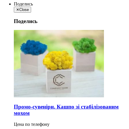
Поделись
✕
Close
Поделись
Промо-сувеніри. Кашпо зі стабілізованим
мохом
Цена по телефону