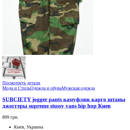
Посмотреть детали
Мода и Стиль
Одежда и обувь
Мужская одежда
SUBCIETY jogger pants камуфляж карго штаны
джоггеры supreme stussy vans hip hop Киев
899 грн.
Киев, Украина