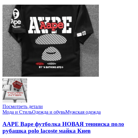
Посмотреть детали
Мода и Стиль
Одежда и обувь
Мужская одежда
AAPE Bape футболка НОВАЯ тенниска поло
рубашка polo lacoste майка Киев