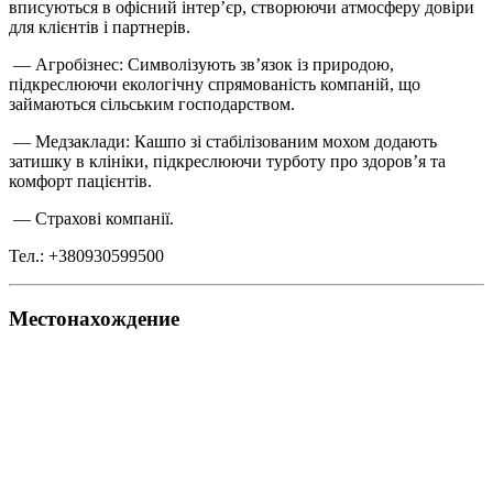
вписуються в офісний інтер’єр, створюючи атмосферу довіри
для клієнтів і партнерів.
— Агробізнес: Символізують зв’язок із природою,
підкреслюючи екологічну спрямованість компаній, що
займаються сільським господарством.
— Медзаклади: Кашпо зі стабілізованим мохом додають
затишку в клініки, підкреслюючи турботу про здоров’я та
комфорт пацієнтів.
— Страхові компанії.
Тел.: +380930599500
Местонахождение