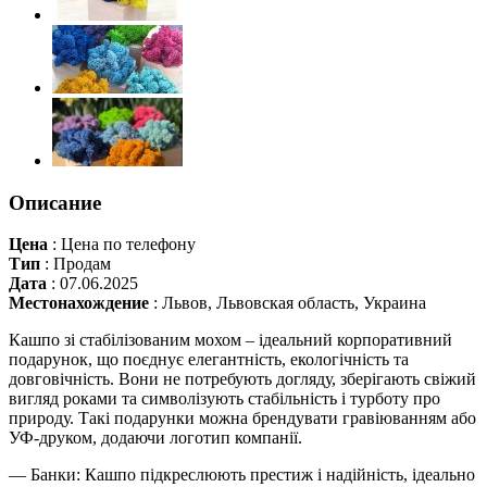
Описание
Цена
:
Цена по телефону
Тип
:
Продам
Дата
:
07.06.2025
Местонахождение
:
Львов, Львовская область, Украина
Кашпо зі стабілізованим мохом – ідеальний корпоративний
подарунок, що поєднує елегантність, екологічність та
довговічність. Вони не потребують догляду, зберігають свіжий
вигляд роками та символізують стабільність і турботу про
природу. Такі подарунки можна брендувати гравіюванням або
УФ-друком, додаючи логотип компанії.
— Банки: Кашпо підкреслюють престиж і надійність, ідеально