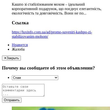
Кашпо зі стабілізованим мохом – ідеальний
корпоративний подарунок, що поєднує елегантність,
екологічність та довговічність. Вони не по...
Ссылка
https://luxinfo.com.ua/ad/promo-suveniri-kashpo-zi-
stabilizovanim-mohom/
Нравится
Жалоба
✕
Закрыть
Почему вы сообщаете об этом объявлении?
Отправить