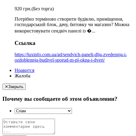
920 грн.
(Без торга)
Потрібно терміново створити будівлю, приміщення,
господарський блок, дачу, битовку чи магазин? Можна
використовувати сендвіч панелі із �...
Ссылка
https://luxinfo.com.ua/ad/sendvich-paneli-dlja-zvedennja-i-
ozdoblennja-budivel-sporud-m-pl-okna-i-dveri/
Нравится
Жалоба
✕
Закрыть
Почему вы сообщаете об этом объявлении?