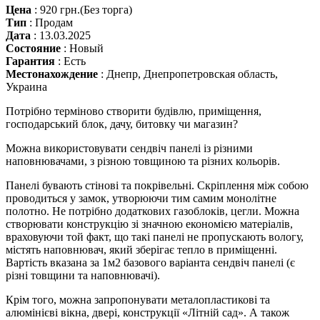
Цена
:
920 грн.
(Без торга)
Тип
:
Продам
Дата
:
13.03.2025
Состояние
:
Новый
Гарантия
:
Есть
Местонахождение
:
Днепр, Днепропетровская область,
Украина
Потрібно терміново створити будівлю, приміщення,
господарський блок, дачу, битовку чи магазин?
Можна використовувати сендвіч панелі із різними
наповнювачами, з різною товщиною та різних кольорів.
Панелі бувають стінові та покрівельні. Скріплення між собою
проводиться у замок, утворюючи тим самим монолітне
полотно. Не потрібно додаткових газоблоків, цегли. Можна
створювати конструкцію зі значною економією матеріалів,
враховуючи той факт, що такі панелі не пропускають вологу,
містять наповнювач, який зберігає тепло в приміщенні.
Вартість вказана за 1м2 базового варіанта сендвіч панелі (є
різні товщини та наповнювачі).
Крім того, можна запропонувати металопластикові та
алюмінієві вікна, двері, конструкції «Літній сад». А також