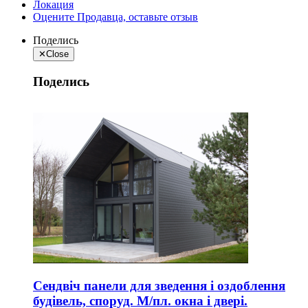
Локация
Оцените Продавца, оставьте отзыв
Поделись
✕
Close
Поделись
Сендвіч панели для зведення і оздоблення
будівель, споруд. М/пл. окна і двері.