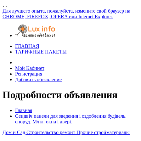
…
Для лучшего опыта, пожалуйста, измените свой браузер на
CHROME, FIREFOX, OPERA или Internet Explorer.
ГЛАВНАЯ
ТАРИФНЫЕ ПАКЕТЫ
Мой Кабинет
Регистрация
Добавить объявление
Подробности объявления
Главная
Сендвіч панели для зведення і оздоблення будівель,
споруд. М/пл. окна і двері.
Дом и Сад
Строительство ремонт
Прочие стройматериалы