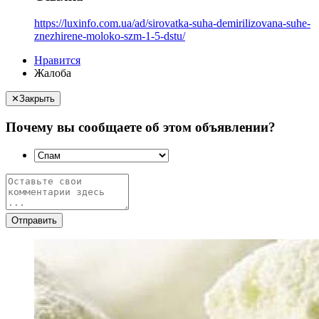
https://luxinfo.com.ua/ad/sirovatka-suha-demirilizovana-suhe-
znezhirene-moloko-szm-1-5-dstu/
Нравится
Жалоба
✕
Закрыть
Почему вы сообщаете об этом объявлении?
Отправить