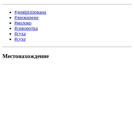
#демірілізована
#знежирене
#молоко
#сиворотка
#суха
#сухе
Местонахождение