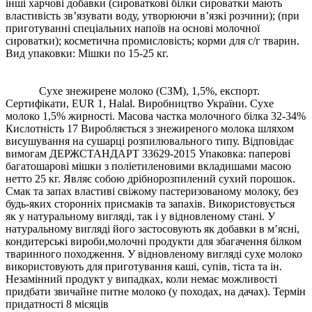
інші харчові добавки (сироваткові білки сироватки мають
властивість зв’язувати воду, утворюючи в’язкі розчини); (при
приготуванні спеціальних напоїв на основі молочної
сироватки); косметична промисловість; корми для с/г тварин.
Вид упаковки: Мішки по 15-25 кг.
Сухе знежирене молоко (СЗМ), 1,5%, експорт.
Сертифікати, EUR 1, Halal. Виробництво України. Сухе
молоко 1,5% жирності. Масова частка молочного білка 32-34%
Кислотність 17 Виробляється з знежиреного молока шляхом
висушування на сушарці розпилювального типу. Відповідає
вимогам ДЕРЖСТАНДАРТ 33629-2015 Упаковка: паперові
багатошарові мішки з поліетиленовими вкладишами масою
нетто 25 кг. Являє собою дрібнорозпилений сухий порошок.
Смак та запах властиві свіжому пастеризованому молоку, без
будь-яких сторонніх присмаків та запахів. Використовується
як у натуральному вигляді, так і у відновленому стані. У
натуральному вигляді його застосовують як добавки в м’ясні,
кондитерські вироби,молочні продукти для збагачення білком
тваринного походження. У відновленому вигляді сухе молоко
використовують для приготування каші, супів, тіста та ін.
Незамінний продукт у випадках, коли немає можливості
придбати звичайне питне молоко (у походах, на дачах). Термін
придатності 8 місяців