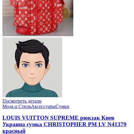
Посмотреть детали
Мода и Стиль
Аксессуары
Сумки
LOUIS VUITTON SUPREME рюкзак Киев
Украина сумка CHRISTOPHER PM LV N41379
красный