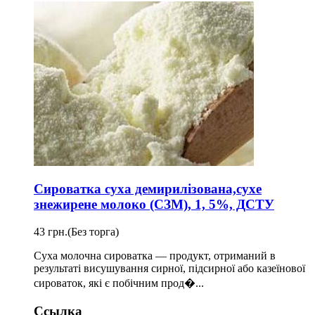
Сироватка суха демирилізована,сухе
знежирене молоко (СЗМ), 1, 5%, ДСТУ
43 грн.
(Без торга)
Суха молочна сироватка — продукт, отриманий в
результаті висушування сирної, підсирної або казеїнової
сироваток, які є побічним прод�...
Ссылка