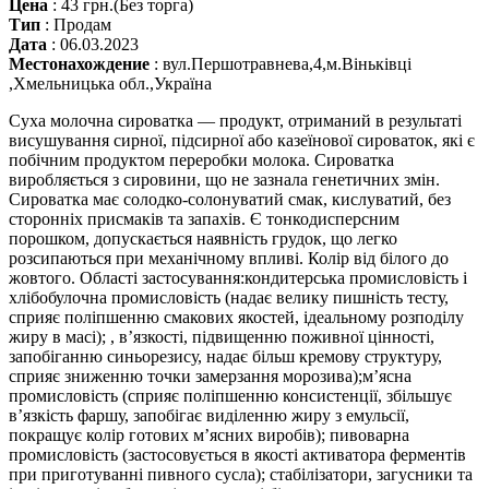
Цена
:
43 грн.
(Без торга)
Тип
:
Продам
Дата
:
06.03.2023
Местонахождение
:
вул.Першотравнева,4,м.Віньківці
,Хмельницька обл.,Україна
Суха молочна сироватка — продукт, отриманий в результаті
висушування сирної, підсирної або казеїнової сироваток, які є
побічним продуктом переробки молока. Сироватка
виробляється з сировини, що не зазнала генетичних змін.
Сироватка має солодко-солонуватий смак, кислуватий, без
сторонніх присмаків та запахів. Є тонкодисперсним
порошком, допускається наявність грудок, що легко
розсипаються при механічному впливі. Колір від білого до
жовтого. Області застосування:кондитерська промисловість і
хлібобулочна промисловість (надає велику пишність тесту,
сприяє поліпшенню смакових якостей, ідеальному розподілу
жиру в масі); , в’язкості, підвищенню поживної цінності,
запобіганню синьорезису, надає більш кремову структуру,
сприяє зниженню точки замерзання морозива);м’ясна
промисловість (сприяє поліпшенню консистенції, збільшує
в’язкість фаршу, запобігає виділенню жиру з емульсії,
покращує колір готових м’ясних виробів); пивоварна
промисловість (застосовується в якості активатора ферментів
при приготуванні пивного сусла); стабілізатори, загусники та