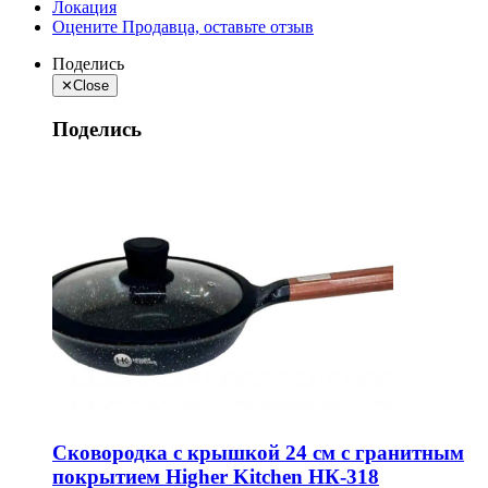
Локация
Оцените Продавца, оставьте отзыв
Поделись
✕
Close
Поделись
Сковородка с крышкой 24 см с гранитным
покрытием Higher Kitchen НК-318