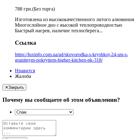
788 грн.
(Без торга)
Изготовлена из высококачественного литого алюминия
Многослойное дно с высокой теплопроводностью
Быстрый нагрев, наличие теплосберега...
Ссылка
https://luxinfo.com.ua/ad/skovorodka-s-kryshkoj-24-sm-s-
granitnym-pokrytiem-higher-kitchen-nk-318/
Нравится
Жалоба
✕
Закрыть
Почему вы сообщаете об этом объявлении?