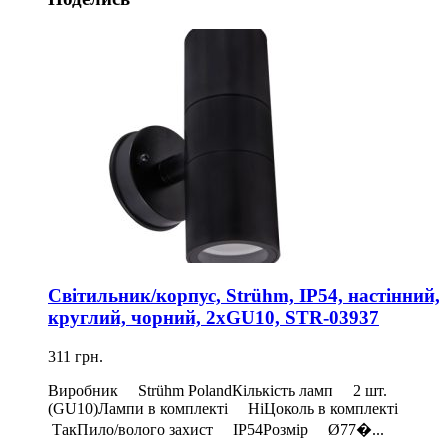
Світильник/корпус, Strühm, IP54, настінний,
круглий, чорний, 2xGU10, STR-03937
311 грн.
Виробник Strühm PolandКількість ламп 2 шт.
(GU10)Лампи в комплекті НіЦоколь в комплекті
ТакПило/волого захист IP54Розмір Ø77�...