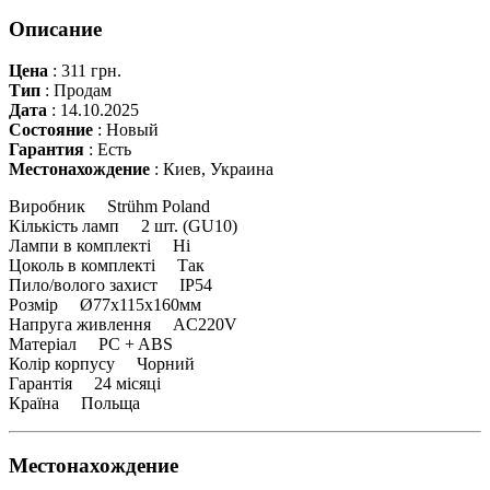
Описание
Цена
:
311 грн.
Тип
:
Продам
Дата
:
14.10.2025
Состояние
:
Новый
Гарантия
:
Есть
Местонахождение
:
Киев, Украина
Виробник Strühm Poland
Кількість ламп 2 шт. (GU10)
Лампи в комплекті Ні
Цоколь в комплекті Так
Пило/волого захист IP54
Розмір Ø77х115х160мм
Напруга живлення AC220V
Матеріал PC + ABS
Колір корпусу Чорний
Гарантія 24 місяці
Країна Польща
Местонахождение