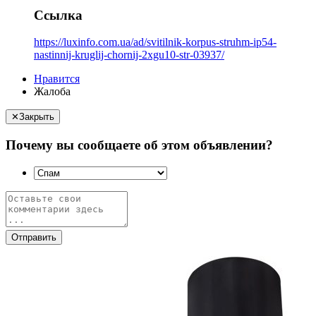
Ссылка
https://luxinfo.com.ua/ad/svitilnik-korpus-struhm-ip54-
nastinnij-kruglij-chornij-2xgu10-str-03937/
Нравится
Жалоба
✕
Закрыть
Почему вы сообщаете об этом объявлении?
Отправить