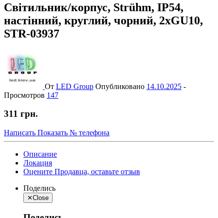
Світильник/корпус, Strühm, IP54,
настінний, круглий, чорний, 2xGU10,
STR-03937
От
LED Group
Опубликовано
14.10.2025
-
Просмотров
147
311 грн.
Написать
Показать № телефона
Описание
Локация
Оцените Продавца, оставьте отзыв
Поделись
✕
Close
Поделись