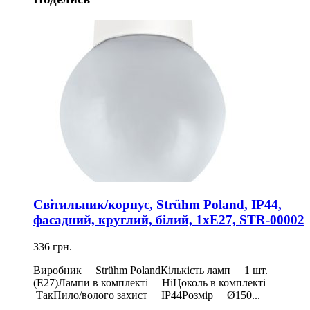
Світильник/корпус, Strühm Poland, IP44,
фасадний, круглий, білий, 1xE27, STR-00002
336 грн.
Виробник Strühm PolandКількість ламп 1 шт.
(Е27)Лампи в комплекті НіЦоколь в комплекті
ТакПило/волого захист IP44Розмір Ø150...