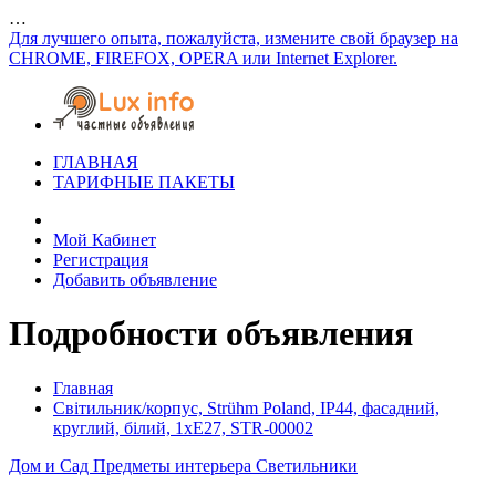
…
Для лучшего опыта, пожалуйста, измените свой браузер на
CHROME, FIREFOX, OPERA или Internet Explorer.
ГЛАВНАЯ
ТАРИФНЫЕ ПАКЕТЫ
Мой Кабинет
Регистрация
Добавить объявление
Подробности объявления
Главная
Світильник/корпус, Strühm Poland, IP44, фасадний,
круглий, білий, 1xE27, STR-00002
Дом и Сад
Предметы интерьера
Светильники