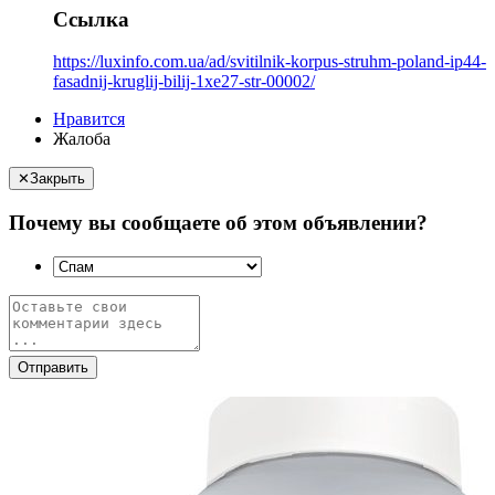
Ссылка
https://luxinfo.com.ua/ad/svitilnik-korpus-struhm-poland-ip44-
fasadnij-kruglij-bilij-1xe27-str-00002/
Нравится
Жалоба
✕
Закрыть
Почему вы сообщаете об этом объявлении?
Отправить