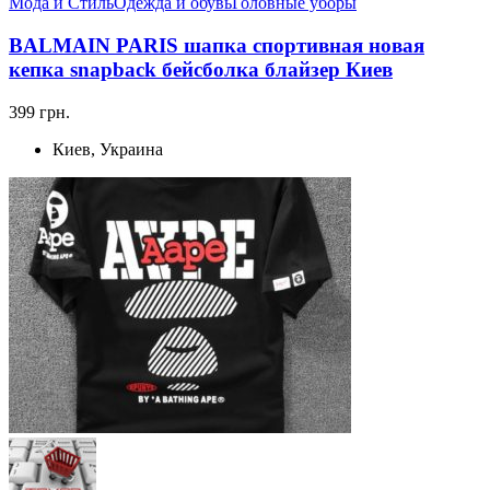
Мода и Стиль
Одежда и обувь
Головные уборы
BALMAIN PARIS шапка спортивная новая
кепка snapback бейсболка блайзер Киев
399 грн.
Киев, Украина