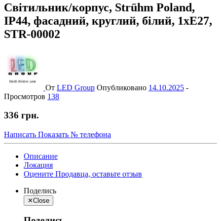
Світильник/корпус, Strühm Poland,
IP44, фасадний, круглий, білий, 1xE27,
STR-00002
От
LED Group
Опубликовано
14.10.2025
-
Просмотров
138
336 грн.
Написать
Показать № телефона
Описание
Локация
Оцените Продавца, оставьте отзыв
Поделись
✕
Close
Поделись