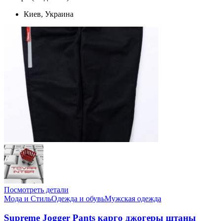
Киев, Украина
Посмотреть детали
Мода и Стиль
Одежда и обувь
Мужская одежда
Supreme Jogger Pants карго джогеры штаны