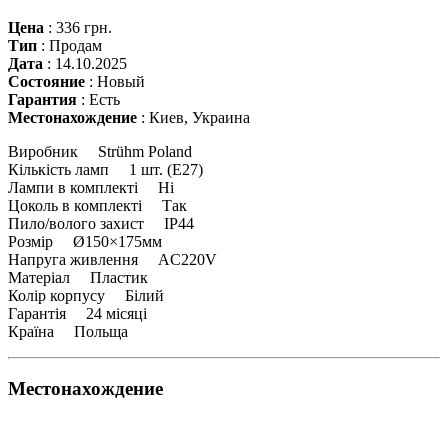
Цена
:
336 грн.
Тип
:
Продам
Дата
:
14.10.2025
Состояние
:
Новый
Гарантия
:
Есть
Местонахождение
:
Киев, Украина
Виробник Strühm Poland
Кількість ламп 1 шт. (Е27)
Лампи в комплекті Ні
Цоколь в комплекті Так
Пило/волого захист IP44
Розмір Ø150×175мм
Напруга живлення AC220V
Матеріал Пластик
Колір корпусу Білий
Гарантія 24 місяці
Країна Польща
Местонахождение