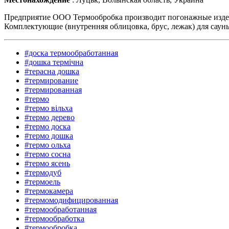
Предприятие ООО Термообробка производит погонажные изделия
Комплектующие (внутренняя облицовка, брус, лежак) для саун
#доска термообработанная
#дошка термічна
#терасна дошка
#термирование
#термированная
#термо
#термо вільха
#термо дерево
#термо доска
#термо дошка
#термо ольха
#термо сосна
#термо ясень
#термодуб
#термоель
#термокамера
#термомодифицированная
#термообработанная
#термообработка
#термообробка