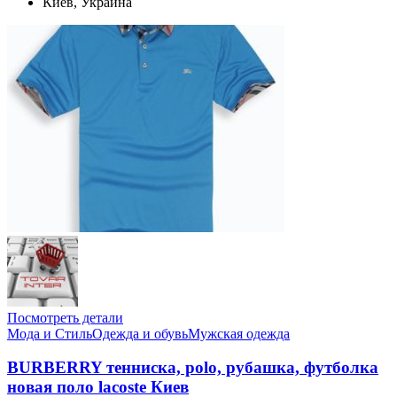
Киев, Украина
Посмотреть детали
Мода и Стиль
Одежда и обувь
Мужская одежда
BURBERRY тенниска, polo, рубашка, футболка
новая поло lacoste Киев