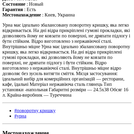
Состояние
:
Новый
Гарантия
:
Есть
Местонахождение
:
Киев, Украина
Урна має ідеально збалансовану поворотну кришку, яка легко
відкривається. На дні відра прикріплені гумові прокладки, які
дозволяють йому не ковзати по поверхні, не дряпати підлогу і
бути стійким. Відро виготовлено з нержавіючої сталі.
Внутрішньо міцне Урна має ідеально збалансовану поворотну
кришку, яка легко відкривається. На дні відра прикріплені
гумові прокладки, які дозволяють йому не ковзати по
поверхні, не дряпати підлогу і бути стійким. Відро
виготовлено з нержавіючої сталі. Внутрішньо міцне відро
дозволяє без зусиль витягти сміття. Місця застосування:
ідеальний вибір для комерційних організацій — ресторани,
кафе, їдальні Матеріал нержавіюча сталь глянець Тип
установки -напольная Габаритні розміри — 24.5х38 Обсяг 16
л. Країна-виробник — Туреччина
#поворотну кришку
#урна
Местонахождение