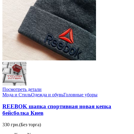
Посмотреть детали
Мода и Стиль
Одежда и обувь
Головные уборы
REEBOK шапка спортивная новая кепка
бейсболка Киев
330 грн.
(Без торга)