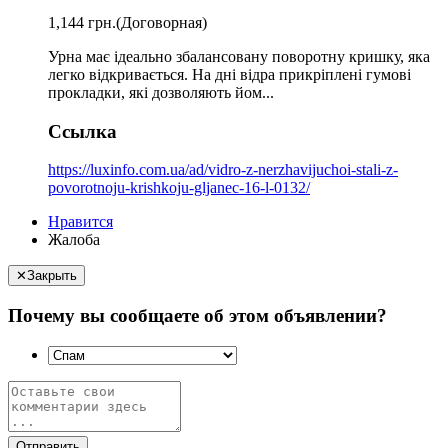
1,144 грн.
(Договорная)
Урна має ідеально збалансовану поворотну кришку, яка
легко відкривається. На дні відра прикріплені гумові
прокладки, які дозволяють йом...
Ссылка
https://luxinfo.com.ua/ad/vidro-z-nerzhavijuchoi-stali-z-
povorotnoju-krishkoju-gljanec-16-l-0132/
Нравится
Жалоба
✕
Закрыть
Почему вы сообщаете об этом объявлении?
Отправить