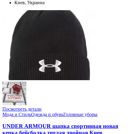
Киев, Украина
Посмотреть детали
Мода и Стиль
Одежда и обувь
Головные уборы
UNDER ARMOUR шапка спортивная новая
кепка бейсболка теплая двойная Киев