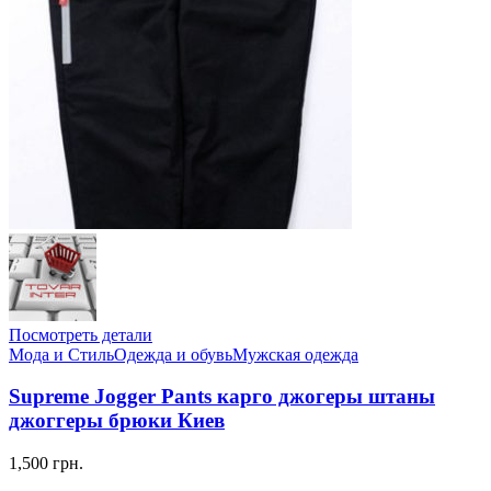
Посмотреть детали
Мода и Стиль
Одежда и обувь
Мужская одежда
Supreme Jogger Pants карго джогеры штаны
джоггеры брюки Киев
1,500 грн.