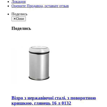
Локация
Оцените Продавца, оставьте отзыв
Поделись
✕
Close
Поделись
Відро з нержавіючої сталі, з поворотною
кришкою, глянець 16 л 0132