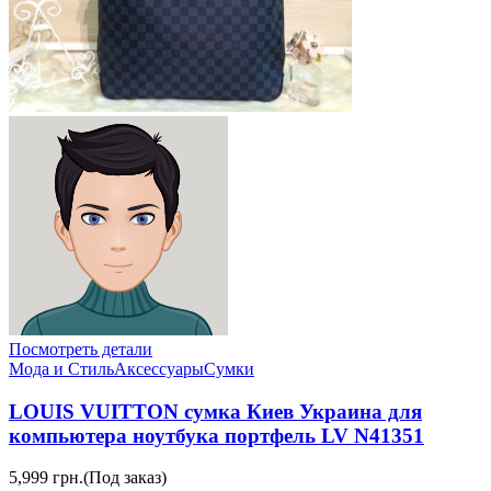
Посмотреть детали
Мода и Стиль
Аксессуары
Сумки
LOUIS VUITTON сумка Киев Украина для
компьютера ноутбука портфель LV N41351
5,999 грн.
(Под заказ)