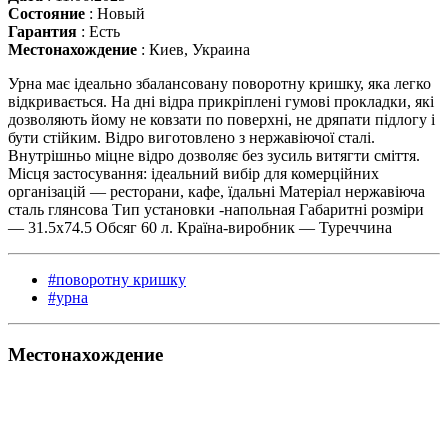
Состояние
:
Новый
Гарантия
:
Есть
Местонахождение
:
Киев, Украина
Урна має ідеально збалансовану поворотну кришку, яка легко
відкривається. На дні відра прикріплені гумові прокладки, які
дозволяють йому не ковзати по поверхні, не дряпати підлогу і
бути стійким. Відро виготовлено з нержавіючої сталі.
Внутрішньо міцне відро дозволяє без зусиль витягти сміття.
Місця застосування: ідеальний вибір для комерційних
організацій — ресторани, кафе, їдальні Матеріал нержавіюча
сталь глянсова Тип установки -напольная Габаритні розміри
— 31.5х74.5 Обсяг 60 л. Країна-виробник — Туреччина
#поворотну кришку
#урна
Местонахождение