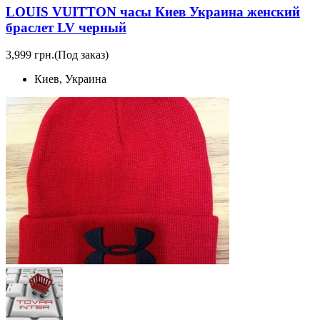
LOUIS VUITTON часы Киев Украина женский
браслет LV черный
3,999 грн.
(Под заказ)
Киев, Украина