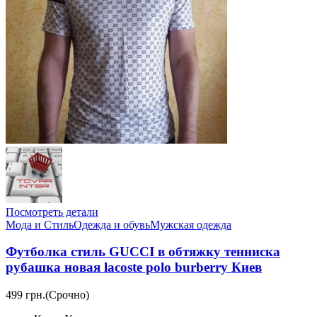
Посмотреть детали
Мода и Стиль
Одежда и обувь
Мужская одежда
Футболка стиль GUCCI в обтяжку тенниска
рубашка новая lacoste polo burberry Киев
499 грн.
(Срочно)