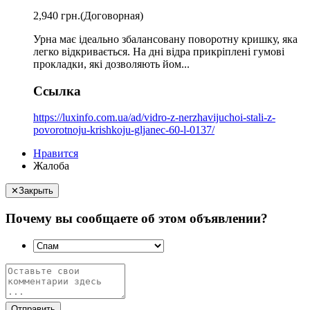
2,940 грн.
(Договорная)
Урна має ідеально збалансовану поворотну кришку, яка
легко відкривається. На дні відра прикріплені гумові
прокладки, які дозволяють йом...
Ссылка
https://luxinfo.com.ua/ad/vidro-z-nerzhavijuchoi-stali-z-
povorotnoju-krishkoju-gljanec-60-l-0137/
Нравится
Жалоба
✕
Закрыть
Почему вы сообщаете об этом объявлении?
Отправить