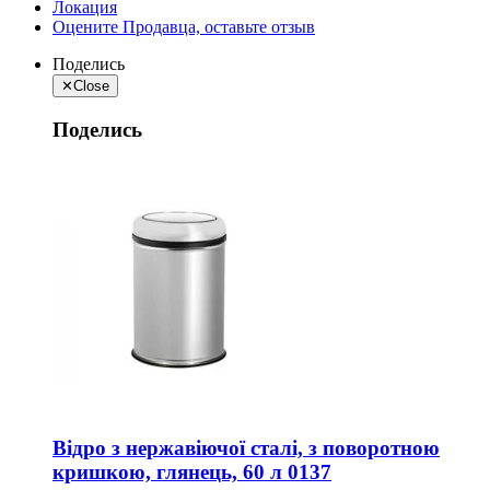
Локация
Оцените Продавца, оставьте отзыв
Поделись
✕
Close
Поделись
Відро з нержавіючої сталі, з поворотною
кришкою, глянець, 60 л 0137