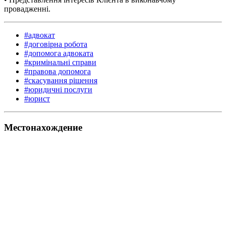
провадженні.
#адвокат
#договірна робота
#допомога адвоката
#кримінальні справи
#правова допомога
#скасування рішення
#юридичні послуги
#юрист
Местонахождение