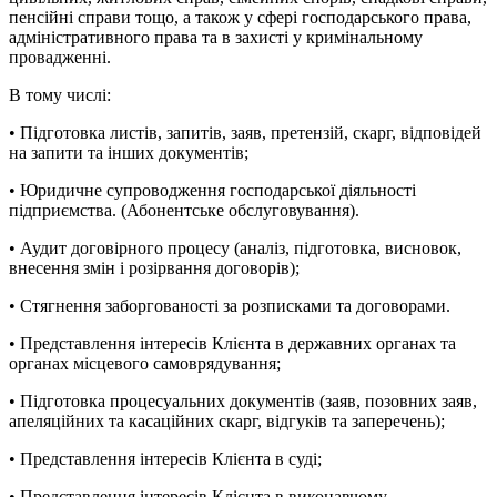
пенсійні справи тощо, а також у сфері господарського права,
адміністративного права та в захисті у кримінальному
провадженні.
В тому числі:
• Підготовка листів, запитів, заяв, претензій, скарг, відповідей
на запити та інших документів;
• Юридичне супроводження господарської діяльності
підприємства. (Абонентське обслуговування).
• Аудит договірного процесу (аналіз, підготовка, висновок,
внесення змін і розірвання договорів);
• Стягнення заборгованості за розписками та договорами.
• Представлення інтересів Клієнта в державних органах та
органах місцевого самоврядування;
• Підготовка процесуальних документів (заяв, позовних заяв,
апеляційних та касаційних скарг, відгуків та заперечень);
• Представлення інтересів Клієнта в суді;
• Представлення інтересів Клієнта в виконавчому