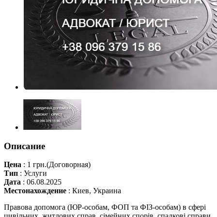
Описание
Цена
:
1 грн.
(Договорная)
Тип
:
Услуги
Дата
:
06.08.2025
Местонахождение
:
Киев, Украина
Правова допомога (ЮР-особам, ФОП та ФІЗ-особам) в сфері
цивільних, житлових справ, сімейних спорів, спадкові справи,