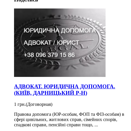
АДВОКАТ. ЮРИДИЧНА ДОПОМОГА.
(КИЇВ, ДАРНИЦЬКИЙ Р-Н)
1 грн.
(Договорная)
Правова допомога (ЮР-особам, ФОП та ФІЗ-особам) в
сфері цивільних, житлових справ, сімейних спорів,
спадкові справи, пенсійні справи тощо, ...