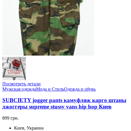
Посмотреть детали
Мужская одежда
Мода и Стиль
Одежда и обувь
SUBCIETY jogger pants камуфляж карго штаны
джоггеры supreme stussy vans hip hop Киев
899 грн.
Киев, Украина