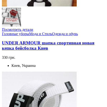
Посмотреть детали
Головные уборы
Мода и Стиль
Одежда и обувь
UNDER ARMOUR шапка спортивная новая
кепка бейсболка Киев
330 грн.
Киев, Украина