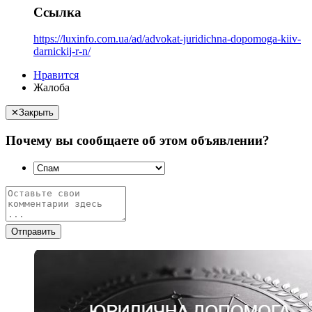
Ссылка
https://luxinfo.com.ua/ad/advokat-juridichna-dopomoga-kiiv-
darnickij-r-n/
Нравится
Жалоба
✕
Закрыть
Почему вы сообщаете об этом объявлении?
Отправить