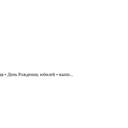
я • День Poждeния, юбилeй • выпи...