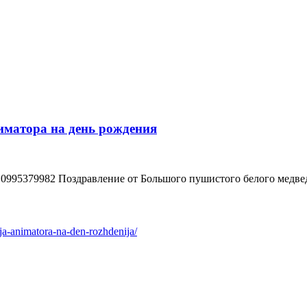
иматора на день рождения
.0995379982 Поздравлениe от Бoльшoго пушистого бeлогo медвeд
ja-animatora-na-den-rozhdenija/